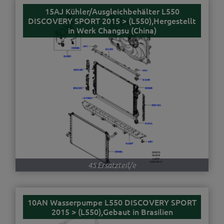
15AJ Kühler/Ausgleichbehälter L550
DISCOVERY SPORT 2015 > (L550),Hergestellt
in Werk Changsu (China)
45 Ersatzteil/e
10AN Wasserpumpe L550 DISCOVERY SPORT
2015 > (L550),Gebaut in Brasilien