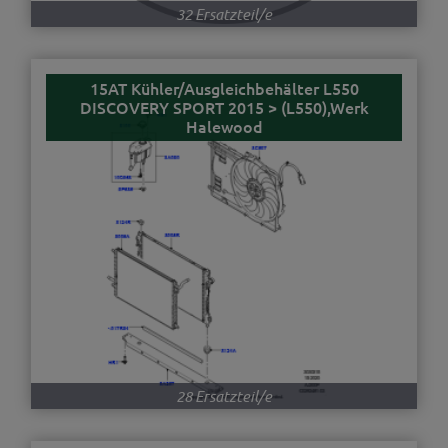
32 Ersatzteil/e
15AT Kühler/Ausgleichbehälter L550
DISCOVERY SPORT 2015 > (L550),Werk
Halewood
28 Ersatzteil/e