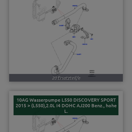
20 Ersatzteil/e
10AG Wasserpumpe L550 DISCOVERY SPORT
2015 > (L550),2.0L I4 DOHC AJ200 Benz., hohe
L.