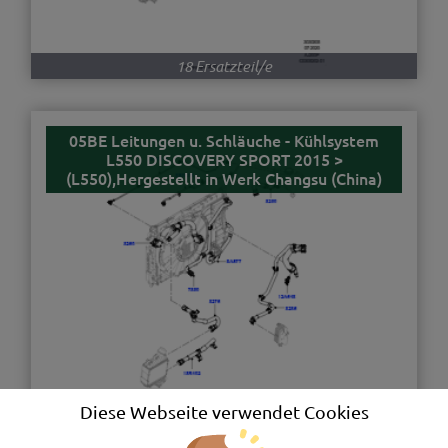
18 Ersatzteil/e
05BE Leitungen u. Schläuche - Kühlsystem
L550 DISCOVERY SPORT 2015 >
(L550),Hergestellt in Werk Changsu (China)
Diese Webseite verwendet Cookies