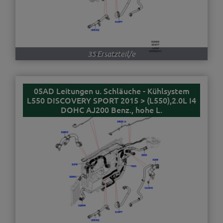
35 Ersatzteil/e
05AD Leitungen u. Schläuche - Kühlsystem
L550 DISCOVERY SPORT 2015 > (L550),2.0L I4
DOHC AJ200 Benz., hohe L.