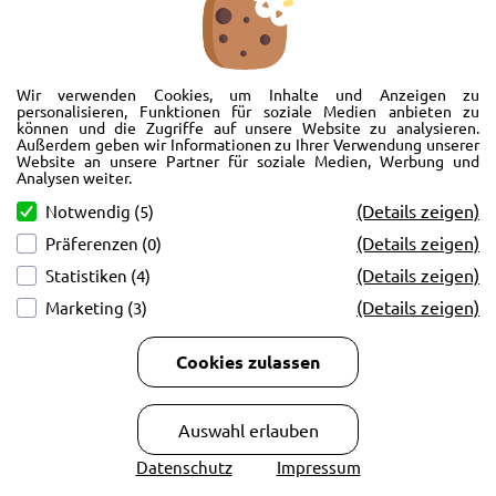
42 Ersatzteil/e
05BD Leitungen u. Schläuche - Kühlsystem
Wir verwenden Cookies, um Inhalte und Anzeigen zu
L550 DISCOVERY SPORT 2015 >
personalisieren, Funktionen für soziale Medien anbieten zu
(L550),Hergestellt in Werk Changsu (China)
können und die Zugriffe auf unsere Website zu analysieren.
Außerdem geben wir Informationen zu Ihrer Verwendung unserer
Website an unsere Partner für soziale Medien, Werbung und
Analysen weiter.
(Details zeigen)
Notwendig (5)
(Details zeigen)
Präferenzen (0)
(Details zeigen)
Statistiken (4)
(Details zeigen)
Marketing (3)
Cookies zulassen
52 Ersatzteil/e
Auswahl erlauben
Datenschutz
Impressum