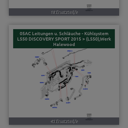
18 Ersatzteil/e
05AC Leitungen u. Schläuche - Kühlsystem
L550 DISCOVERY SPORT 2015 > (L550),Werk
Halewood
45 Ersatzteil/e