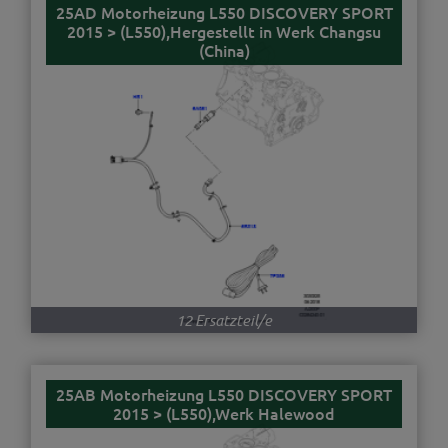
25AD Motorheizung L550 DISCOVERY SPORT
2015 > (L550),Hergestellt in Werk Changsu
(China)
12 Ersatzteil/e
25AB Motorheizung L550 DISCOVERY SPORT
2015 > (L550),Werk Halewood