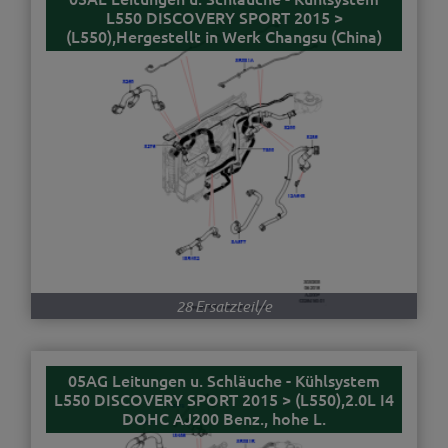
L550 DISCOVERY SPORT 2015 >
(L550),Hergestellt in Werk Changsu (China)
28 Ersatzteil/e
05AG Leitungen u. Schläuche - Kühlsystem
L550 DISCOVERY SPORT 2015 > (L550),2.0L I4
DOHC AJ200 Benz., hohe L.