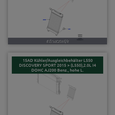
8 Ersatzteil/e
15AD Kühler/Ausgleichbehälter L550
DISCOVERY SPORT 2015 > (L550),2.0L I4
DOHC AJ200 Benz., hohe L.