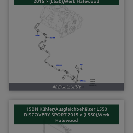
2015 > (L550),Werk Halewood
48 Ersatzteil/e
15BN Kühler/Ausgleichbehälter L550
DISCOVERY SPORT 2015 > (L550),Werk
Halewood