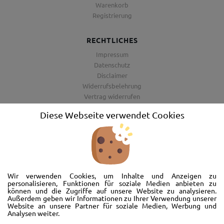
Warenkorb
Registrierung
RECHTLICHES
Impressum
Datenschutz
Disclaimer
Widerrufsbelehrung
Vertrag widerrufen
AGB
Diese Webseite verwendet Cookies
Barrierefreiheitserklärung
Wir freuen uns, Sie im AutoShop Wimmer in Passau zu begrüßen. Wir
bieten Ihnen Kompletträder und Reifen für die Automarken Ford, Land
Wir verwenden Cookies, um Inhalte und Anzeigen zu
Rover, Range Rover, Volvo, Peugeot, Jaguar und Citroen. Hier in Passau
personalisieren, Funktionen für soziale Medien anbieten zu
können und die Zugriffe auf unsere Website zu analysieren.
schlägt unser Herz rund um’s Auto. Wir bieten Ihnen Beratung,
Außerdem geben wir Informationen zu Ihrer Verwendung unserer
Werkstatt, Service und natürlich Verkauf. Wollen Sie erstmal in Ruhe
Website an unsere Partner für soziale Medien, Werbung und
von der Couch aus unsere Räder und Merchandise Artikel durchstöbern
Analysen weiter.
und Ihre neuen Räder betrachten? Oder doch lieber eine Volvo Jacke