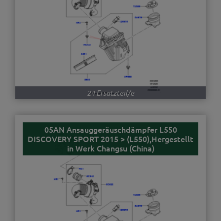
24 Ersatzteil/e
05AN Ansauggeräuschdämpfer L550
DISCOVERY SPORT 2015 > (L550),Hergestellt
in Werk Changsu (China)