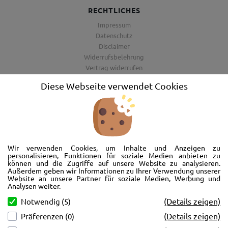
RECHTLICHES
Impressum
Datenschutz
Disclaimer
Widerrufsbelehrung
Vertrag widerrufen
AGB
Diese Webseite verwendet Cookies
Barrierefreiheitserklärung
Wir freuen uns, Sie im AutoShop Wimmer in Passau zu begrüßen. Wir
bieten Ihnen Kompletträder und Reifen für die Automarken Ford, Land
Wir verwenden Cookies, um Inhalte und Anzeigen zu
Rover, Range Rover, Volvo, Peugeot, Jaguar und Citroen. Hier in Passau
personalisieren, Funktionen für soziale Medien anbieten zu
können und die Zugriffe auf unsere Website zu analysieren.
schlägt unser Herz rund um’s Auto. Wir bieten Ihnen Beratung,
Außerdem geben wir Informationen zu Ihrer Verwendung unserer
Werkstatt, Service und natürlich Verkauf. Wollen Sie erstmal in Ruhe
Website an unsere Partner für soziale Medien, Werbung und
von der Couch aus unsere Räder und Merchandise Artikel durchstöbern
Analysen weiter.
und Ihre neuen Räder betrachten? Oder doch lieber eine Volvo Jacke
(Details zeigen)
Notwendig (5)
kaufen? Von Ford bis Volvo, wir bieten Ihnen tolle Fotos mit allen Infos
(Details zeigen)
Präferenzen (0)
und schnellen Kontakt zum AutoShop Wimmer. Schreiben Sie eine Mail,
rufen Sie an!