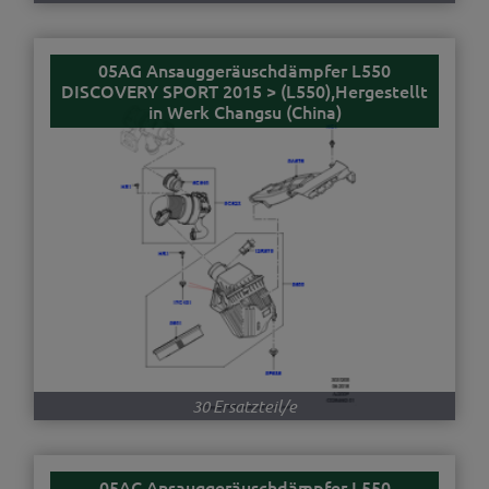
05AG Ansauggeräuschdämpfer L550
DISCOVERY SPORT 2015 > (L550),Hergestellt
in Werk Changsu (China)
30 Ersatzteil/e
05AC Ansauggeräuschdämpfer L550