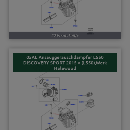
22 Ersatzteil/e
05AL Ansauggeräuschdämpfer L550
DISCOVERY SPORT 2015 > (L550),Werk
Halewood