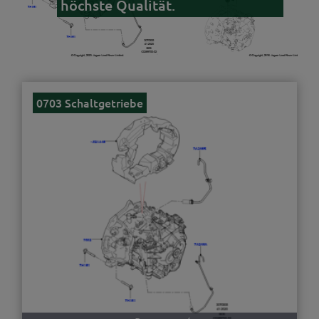
höchste Qualität.
0703 Schaltgetriebe