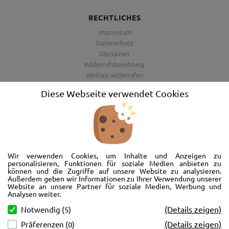
RECHTLICHES
Impressum
Datenschutz
Disclaimer
Widerrufsbelehrung
Vertrag widerrufen
AGB
Diese Webseite verwendet Cookies
Barrierefreiheitserklärung
Wir freuen uns, Sie im AutoShop Wimmer in Passau zu begrüßen. Wir
bieten Ihnen Kompletträder und Reifen für die Automarken Ford, Land
Wir verwenden Cookies, um Inhalte und Anzeigen zu
Rover, Range Rover, Volvo, Peugeot, Jaguar und Citroen. Hier in Passau
personalisieren, Funktionen für soziale Medien anbieten zu
können und die Zugriffe auf unsere Website zu analysieren.
schlägt unser Herz rund um’s Auto. Wir bieten Ihnen Beratung,
Außerdem geben wir Informationen zu Ihrer Verwendung unserer
Werkstatt, Service und natürlich Verkauf. Wollen Sie erstmal in Ruhe
Website an unsere Partner für soziale Medien, Werbung und
von der Couch aus unsere Räder und Merchandise Artikel durchstöbern
Analysen weiter.
und Ihre neuen Räder betrachten? Oder doch lieber eine Volvo Jacke
(Details zeigen)
Notwendig (5)
kaufen? Von Ford bis Volvo, wir bieten Ihnen tolle Fotos mit allen Infos
(Details zeigen)
Präferenzen (0)
und schnellen Kontakt zum AutoShop Wimmer. Schreiben Sie eine Mail,