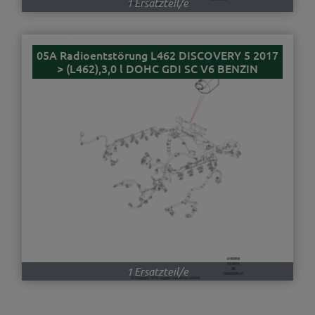
1 Ersatzteil/e
05A Radioentstörung L462 DISCOVERY 5 2017
> (L462),3,0 l DOHC GDI SC V6 BENZIN
1 Ersatzteil/e