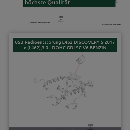
höchste Qualität.
05B Radioentstörung L462 DISCOVERY 5 2017
> (L462),3,0 l DOHC GDI SC V6 BENZIN