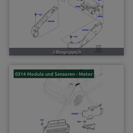
2 Baugruppe/n
0314 Module und Sensoren - Motor