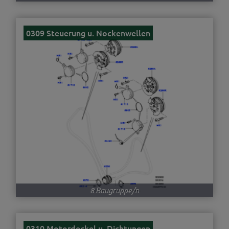
0309 Steuerung u. Nockenwellen
8 Baugruppe/n
0310 Motordeckel u. Dichtungen