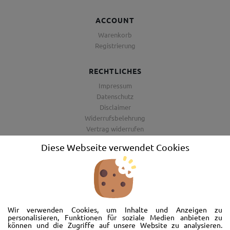
ACCOUNT
Warenkorb
Registrierung
RECHTLICHES
Impressum
Datenschutz
Disclaimer
Widerrufsbelehrung
Vertrag widerrufen
AGB
Diese Webseite verwendet Cookies
Barrierefreiheitserklärung
Wir freuen uns, Sie im AutoShop Wimmer in Passau zu begrüßen. Wir
bieten Ihnen Kompletträder und Reifen für die Automarken Ford, Land
Wir verwenden Cookies, um Inhalte und Anzeigen zu
Rover, Range Rover, Volvo, Peugeot, Jaguar und Citroen. Hier in Passau
personalisieren, Funktionen für soziale Medien anbieten zu
können und die Zugriffe auf unsere Website zu analysieren.
schlägt unser Herz rund um’s Auto. Wir bieten Ihnen Beratung,