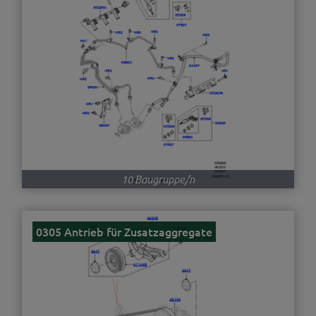
10 Baugruppe/n
0305 Antrieb für Zusatzaggregate