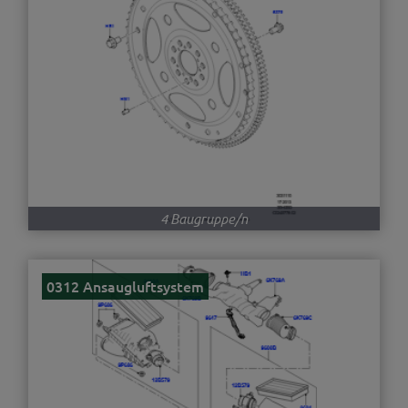
4 Baugruppe/n
0312 Ansaugluftsystem