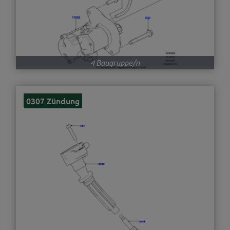
4 Baugruppe/n
0307 Zündung