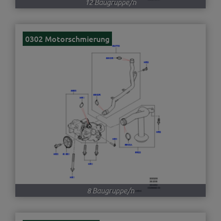
12 Baugruppe/n
0302 Motorschmierung
8 Baugruppe/n