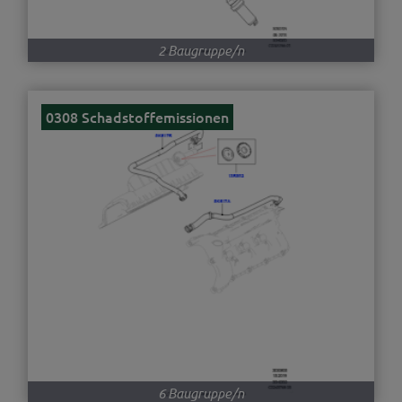
2 Baugruppe/n
0308 Schadstoffemissionen
6 Baugruppe/n