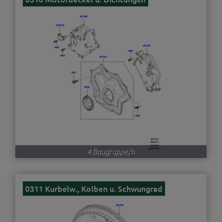
4 Baugruppe/n
0311 Kurbelw., Kolben u. Schwungrad