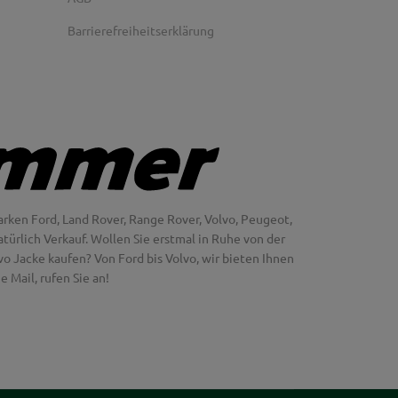
Barrierefreiheitserklärung
rken Ford, Land Rover, Range Rover, Volvo, Peugeot,
türlich Verkauf. Wollen Sie erstmal in Ruhe von der
 Jacke kaufen? Von Ford bis Volvo, wir bieten Ihnen
 Mail, rufen Sie an!