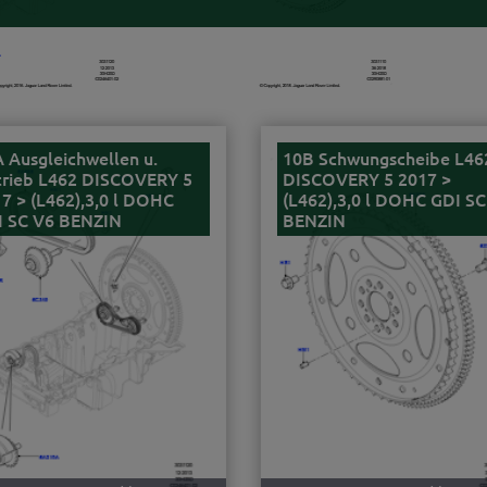
 Ausgleichwellen u.
10B Schwungscheibe L46
trieb L462 DISCOVERY 5
DISCOVERY 5 2017 >
7 > (L462),3,0 l DOHC
(L462),3,0 l DOHC GDI SC
I SC V6 BENZIN
BENZIN