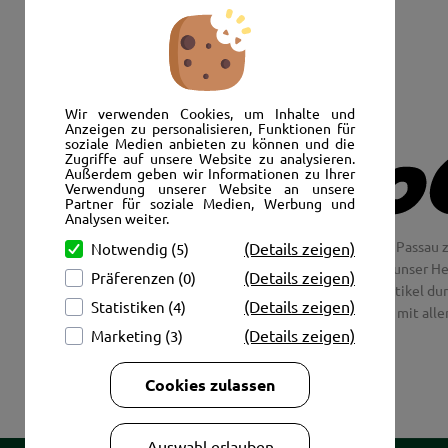
Senden Sie uns eine E-Mail:
info@autoshop-wimmer.de
Wir verwenden Cookies, um Inhalte und
Anzeigen zu personalisieren, Funktionen für
soziale Medien anbieten zu können und die
Zugriffe auf unsere Website zu analysieren.
Außerdem geben wir Informationen zu Ihrer
Verwendung unserer Website an unsere
Partner für soziale Medien, Werbung und
Analysen weiter.
Wir freuen uns, Sie im AutoShop Wimmer in Passau z
(Details zeigen)
Notwendig (5)
Jaguar und Citroen. Hier in Passau schlägt unser H
(Details zeigen)
Präferenzen (0)
Couch aus unsere Räder und Merchandise Artikel dur
(Details zeigen)
Statistiken (4)
tolle Fotos mit all
(Details zeigen)
Marketing (3)
Cookies zulassen
Auswahl erlauben