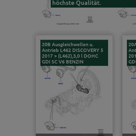
höchste Qualität.
20B Ausgleichwellen u.
20A
Antrieb L462 DISCOVERY 5
An
2017 > (L462),3,0 l DOHC
201
GDI SC V6 BENZIN
GD