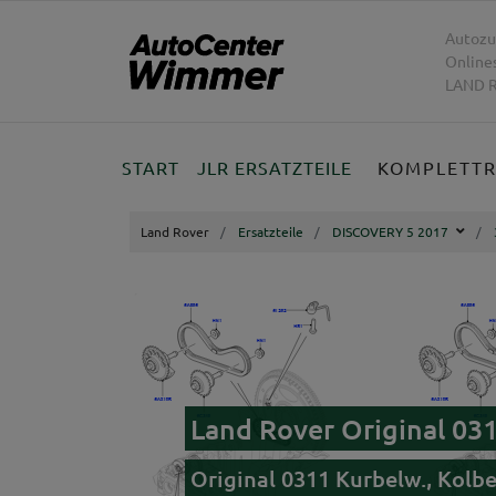
Autozu
Online
LAND R
START
JLR ERSATZTEILE
KOMPLETT
Land Rover
Ersatzteile
DISCOVERY 5 2017
Land Rover Original 03
Original 0311 Kurbelw., Kolb