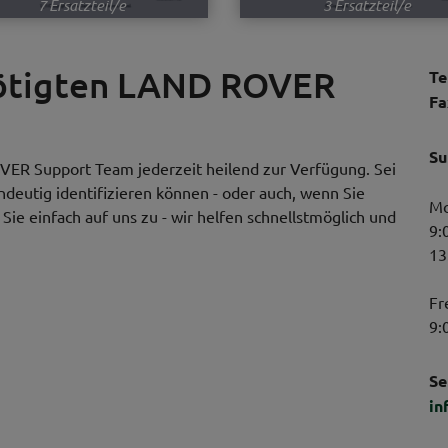
7 Ersatzteil/e
3 Ersatzteil/e
nötigten LAND ROVER
Te
Fa
Su
VER Support Team jederzeit heilend zur Verfügung. Sei
indeutig identifizieren können - oder auch, wenn Sie
Mo
ie einfach auf uns zu - wir helfen schnellstmöglich und
9:
13
Fr
9:
Se
in