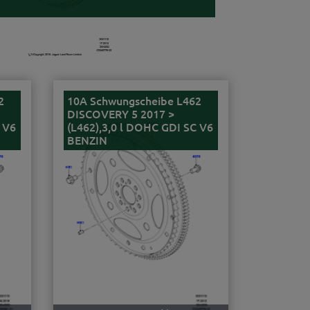
2
10A Schwungscheibe L462
DISCOVERY 5 2017 >
 V6
(L462),3,0 l DOHC GDI SC V6
BENZIN