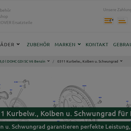
Unsere Zahlung
behör
shop
OVER Ersatzteile
RÄDER
ZUBEHÖR
MARKEN
KONTAKT
GEBRA
3,0 l DOHC GDI SC V6 Benzin
0311 Kurbelw., Kolben u. Schwungrad
11 Kurbelw., Kolben u. Schwungrad fü
en u. Schwungrad garantieren perfekte Leistun