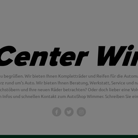
u begrüßen. Wir bieten Ihnen Kompletträder und Reifen für die Automa
erz rund um’s Auto. Wir bieten Ihnen Beratung, Werkstatt, Service und na
chstöbern und Ihre neuen Räder betrachten? Oder doch lieber eine Volvo
en Infos und schnellen Kontakt zum AutoShop Wimmer. Schreiben Sie eine