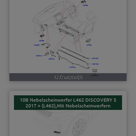
12 Ersatzteil/e
10B Nebelscheinwerfer L462 DISCOVERY 5
2017 > (L462),Mit Nebelscheinwerfern