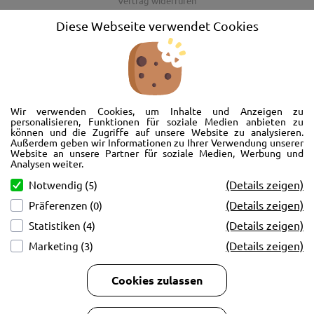
Vertrag widerrufen
AGB
Diese Webseite verwendet Cookies
Barrierefreiheitserklärung
Wir freuen uns, Sie im AutoShop Wimmer in Passau zu begrüßen. Wir
bieten Ihnen Kompletträder und Reifen für die Automarken Ford, Land
Wir verwenden Cookies, um Inhalte und Anzeigen zu
Rover, Range Rover, Volvo, Peugeot, Jaguar und Citroen. Hier in Passau
personalisieren, Funktionen für soziale Medien anbieten zu
können und die Zugriffe auf unsere Website zu analysieren.
schlägt unser Herz rund um’s Auto. Wir bieten Ihnen Beratung,
Außerdem geben wir Informationen zu Ihrer Verwendung unserer
Werkstatt, Service und natürlich Verkauf. Wollen Sie erstmal in Ruhe
Website an unsere Partner für soziale Medien, Werbung und
von der Couch aus unsere Räder und Merchandise Artikel durchstöbern
Analysen weiter.
und Ihre neuen Räder betrachten? Oder doch lieber eine Volvo Jacke
(Details zeigen)
Notwendig (5)
kaufen? Von Ford bis Volvo, wir bieten Ihnen tolle Fotos mit allen Infos
(Details zeigen)
Präferenzen (0)
und schnellen Kontakt zum AutoShop Wimmer. Schreiben Sie eine Mail,
rufen Sie an!
(Details zeigen)
Statistiken (4)
(Details zeigen)
Marketing (3)
Cookies zulassen
Copyright © 2026
AutoCenter Wimmer GmbH & Co KG.