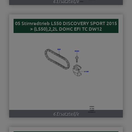
6 Ersatzteil/e
05 Stirnradtrieb L550 DISCOVERY SPORT 2015
> (L550),2,2L DOHC EFI TC DW12
6 Ersatzteil/e