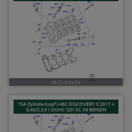
68 Ersatzteil/e
15A Zylinderkopf L462 DISCOVERY 5 2017 >
(L462),3,0 l DOHC GDI SC V6 BENZIN