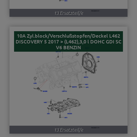
13 Ersatzteil/e
10A Zyl.block/Verschlußstopfen/Deckel L462
DISCOVERY 5 2017 > (L462),3,0 l DOHC GDI SC
V6 BENZIN
13 Ersatzteil/e