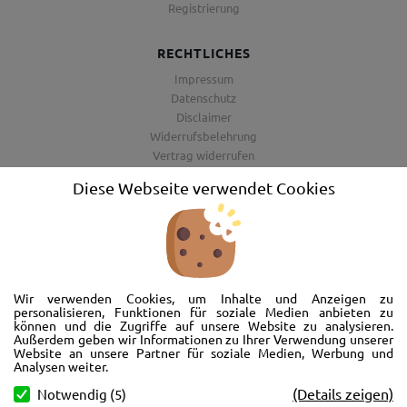
Registrierung
RECHTLICHES
Impressum
Datenschutz
Disclaimer
Widerrufsbelehrung
Vertrag widerrufen
AGB
Diese Webseite verwendet Cookies
Barrierefreiheitserklärung
Wir freuen uns, Sie im AutoShop Wimmer in Passau zu begrüßen. Wir
bieten Ihnen Kompletträder und Reifen für die Automarken Ford, Land
Wir verwenden Cookies, um Inhalte und Anzeigen zu
Rover, Range Rover, Volvo, Peugeot, Jaguar und Citroen. Hier in Passau
personalisieren, Funktionen für soziale Medien anbieten zu
können und die Zugriffe auf unsere Website zu analysieren.
schlägt unser Herz rund um’s Auto. Wir bieten Ihnen Beratung,
Außerdem geben wir Informationen zu Ihrer Verwendung unserer
Werkstatt, Service und natürlich Verkauf. Wollen Sie erstmal in Ruhe
Website an unsere Partner für soziale Medien, Werbung und
von der Couch aus unsere Räder und Merchandise Artikel durchstöbern
Analysen weiter.
und Ihre neuen Räder betrachten? Oder doch lieber eine Volvo Jacke
(Details zeigen)
Notwendig (5)
kaufen? Von Ford bis Volvo, wir bieten Ihnen tolle Fotos mit allen Infos