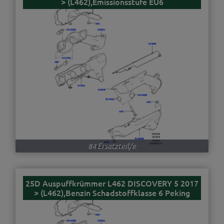
> (L462),Emissionsstufe EU6
84 Ersatzteil/e
25D Auspuffkrümmer L462 DISCOVERY 5 2017
> (L462),Benzin Schadstoffklasse 6 Peking