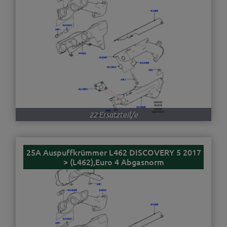
22 Ersatzteil/e
25A Auspuffkrümmer L462 DISCOVERY 5 2017
> (L462),Euro 4 Abgasnorm