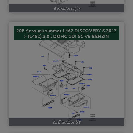
6 Ersatzteil/e
20F Ansaugkrümmer L462 DISCOVERY 5 2017
> (L462),3,0 l DOHC GDI SC V6 BENZIN
22 Ersatzteil/e