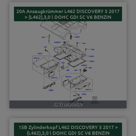
20A Ansaugkrümmer L462 DISCOVERY 5 2017
> (L462),3,0 l DOHC GDI SC V6 BENZIN
22 Ersatzteil/e
15B Zylinderkopf L462 DISCOVERY 5 2017 >
(L462),3,0 l DOHC GDI SC V6 BENZIN