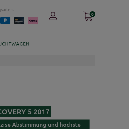
sarten:
0
UCHTWAGEN
ISCOVERY 5 2017
räzise Abstimmung und höchste