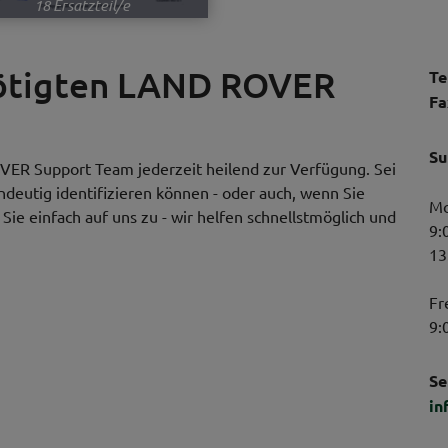
18 Ersatzteil/e
nötigten LAND ROVER
Te
Fa
Su
VER Support Team jederzeit heilend zur Verfügung. Sei
indeutig identifizieren können - oder auch, wenn Sie
Mo
ie einfach auf uns zu - wir helfen schnellstmöglich und
9:
13
Fr
9:
Se
in