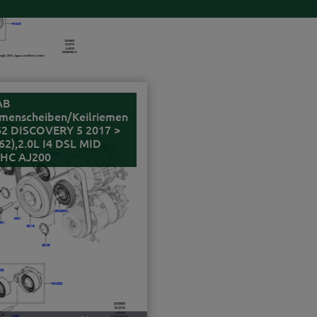
AB
menscheiben/Keilriemen
62 DISCOVERY 5 2017 >
62),2.0L I4 DSL MID
HC AJ200