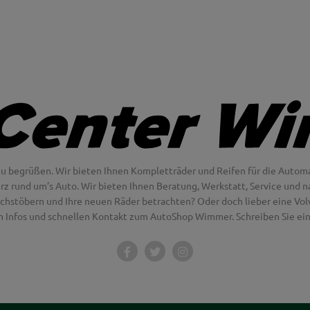
u begrüßen. Wir bieten Ihnen Kompletträder und Reifen für die Automa
erz rund um’s Auto. Wir bieten Ihnen Beratung, Werkstatt, Service und na
chstöbern und Ihre neuen Räder betrachten? Oder doch lieber eine Volvo
en Infos und schnellen Kontakt zum AutoShop Wimmer. Schreiben Sie eine