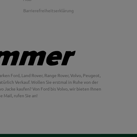
Barrierefreiheitserklärung
rken Ford, Land Rover, Range Rover, Volvo, Peugeot,
türlich Verkauf. Wollen Sie erstmal in Ruhe von der
 Jacke kaufen? Von Ford bis Volvo, wir bieten Ihnen
 Mail, rufen Sie an!