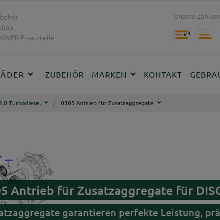
Unsere Zahlung
behör
shop
OVER Ersatzteile
RÄDER
ZUBEHÖR
MARKEN
KONTAKT
GEBRA
2,0 Turbodiesel
0305 Antrieb für Zusatzaggregate
05 Antrieb für Zusatzaggregate für D
satzaggregate garantieren perfekte Leistung, p