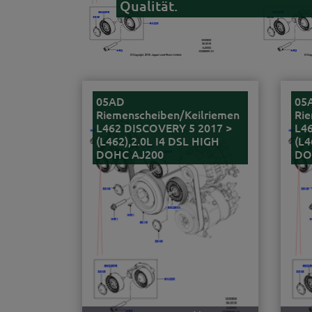
Qualität.
05AD
05
Riemenscheiben/Keilriemen
Rie
L462 DISCOVERY 5 2017 >
L4
(L462),2.0L I4 DSL HIGH
(L4
DOHC AJ200
DO