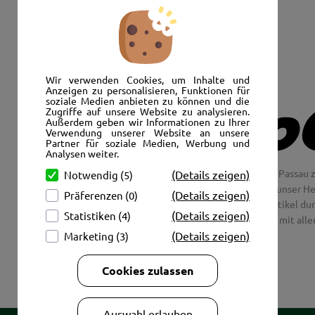
Senden Sie uns eine E-Mail:
info@autoshop-wimmer.de
Wir verwenden Cookies, um Inhalte und
Anzeigen zu personalisieren, Funktionen für
soziale Medien anbieten zu können und die
Zugriffe auf unsere Website zu analysieren.
Außerdem geben wir Informationen zu Ihrer
Verwendung unserer Website an unsere
Partner für soziale Medien, Werbung und
Analysen weiter.
Wir freuen uns, Sie im AutoShop Wimmer in Passau z
(Details zeigen)
Notwendig (5)
Jaguar und Citroen. Hier in Passau schlägt unser H
(Details zeigen)
Präferenzen (0)
Couch aus unsere Räder und Merchandise Artikel dur
(Details zeigen)
Statistiken (4)
tolle Fotos mit all
(Details zeigen)
Marketing (3)
Cookies zulassen
Auswahl erlauben