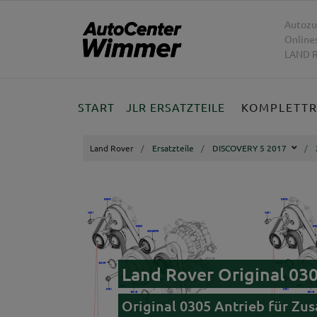
Autozu
Online
LAND R
START
JLR ERSATZTEILE
KOMPLETT
Land Rover
Ersatzteile
DISCOVERY 5 2017
Land Rover Original 03
Original 0305 Antrieb für Zu