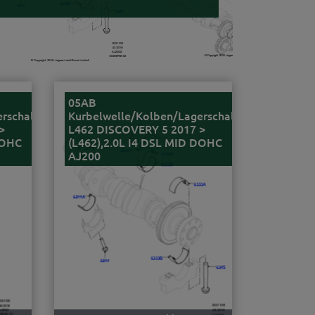
05AB
erschalen
Kurbelwelle/Kolben/Lagerschalen
>
L462 DISCOVERY 5 2017 >
DOHC
(L462),2.0L I4 DSL MID DOHC
AJ200