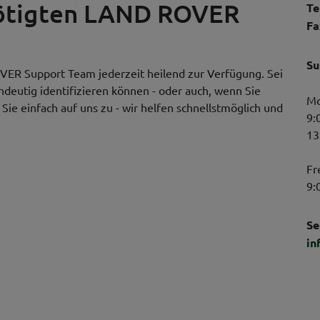
nötigten LAND ROVER
Te
Fa
Su
VER Support Team jederzeit heilend zur Verfügung. Sei
indeutig identifizieren können - oder auch, wenn Sie
Mo
ie einfach auf uns zu - wir helfen schnellstmöglich und
9:
13
Fr
9:
Se
in