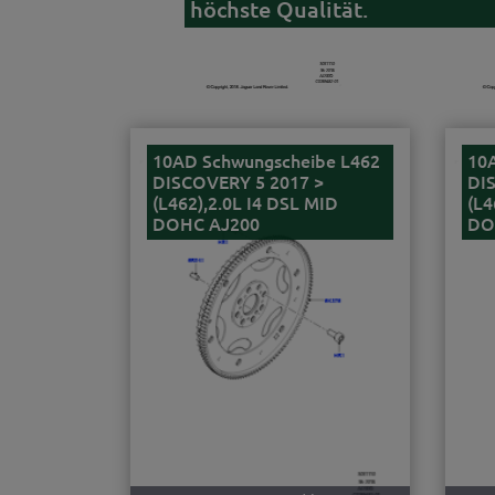
höchste Qualität.
10AD Schwungscheibe L462
10
DISCOVERY 5 2017 >
DI
(L462),2.0L I4 DSL MID
(L4
DOHC AJ200
DO