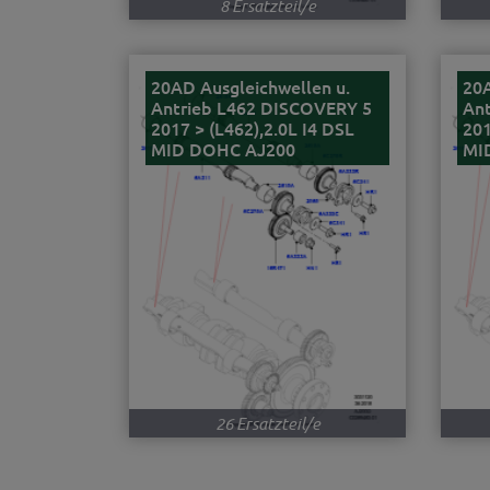
8 Ersatzteil/e
20AD Ausgleichwellen u.
20A
Antrieb L462 DISCOVERY 5
An
2017 > (L462),2.0L I4 DSL
201
MID DOHC AJ200
MI
26 Ersatzteil/e