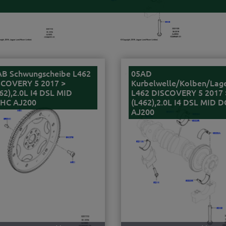
AB Schwungscheibe L462
05AD
SCOVERY 5 2017 >
Kurbelwelle/Kolben/Lag
62),2.0L I4 DSL MID
L462 DISCOVERY 5 2017 
HC AJ200
(L462),2.0L I4 DSL MID 
AJ200