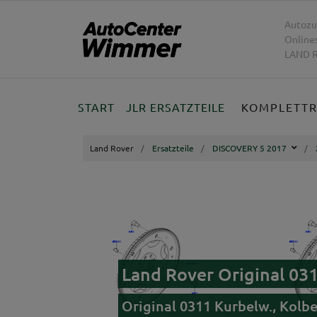
Autozu
Online
LAND R
START
JLR ERSATZTEILE
KOMPLETT
Land Rover
Ersatzteile
DISCOVERY 5 2017
Land Rover Original 03
Original 0311 Kurbelw., Kolb