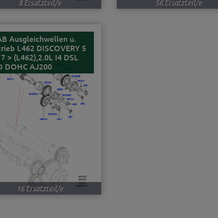
8 Ersatzteil/e
56 Ersatzteil/e
B Ausgleichwellen u.
trieb L462 DISCOVERY 5
7 > (L462),2.0L I4 DSL
D DOHC AJ200
16 Ersatzteil/e