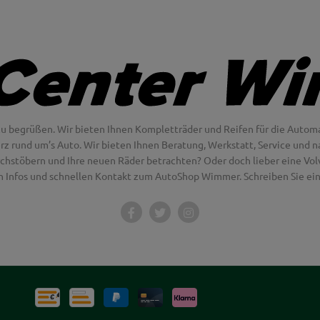
u begrüßen. Wir bieten Ihnen Kompletträder und Reifen für die Automa
erz rund um’s Auto. Wir bieten Ihnen Beratung, Werkstatt, Service und na
chstöbern und Ihre neuen Räder betrachten? Oder doch lieber eine Volvo
en Infos und schnellen Kontakt zum AutoShop Wimmer. Schreiben Sie eine