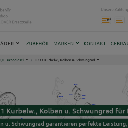
Unsere Zahlung
behör
shop
OVER Ersatzteile
RÄDER
ZUBEHÖR
MARKEN
KONTAKT
GEBRA
2,0 Turbodiesel
0311 Kurbelw., Kolben u. Schwungrad
11 Kurbelw., Kolben u. Schwungrad fü
en u. Schwungrad garantieren perfekte Leistun