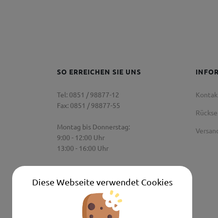
SO ERREICHEN SIE UNS
INFO
Tel: 0851 / 98877-12
Kontak
Fax: 0851 / 98877-55
Rücks
Montag bis Donnerstag:
Versan
9:00 - 12:00 Uhr
13:00 - 16:00 Uhr
Freitag:
9:00 Uhr - 12:00 Uhr
Diese Webseite verwendet Cookies
Senden Sie uns eine E-Mail:
info@autoshop-wimmer.de