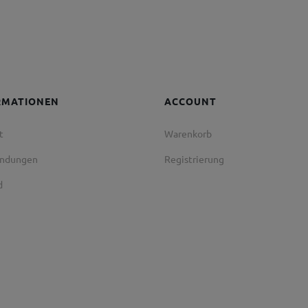
RMATIONEN
ACCOUNT
t
Warenkorb
endungen
Registrierung
d