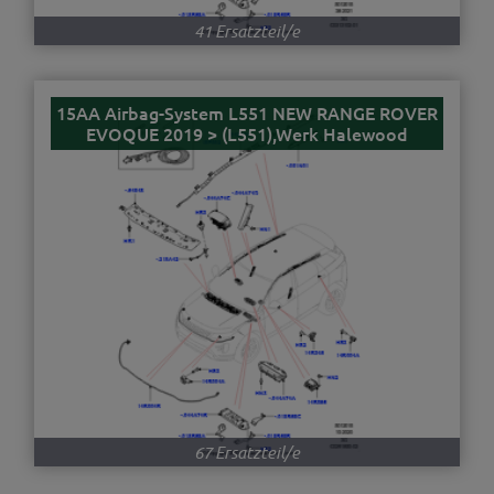
41 Ersatzteil/e
15AA Airbag-System L551 NEW RANGE ROVER
EVOQUE 2019 > (L551),Werk Halewood
67 Ersatzteil/e