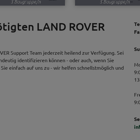
3 Baugruppe/n
5 Baugruppe/n
nötigten LAND ROVER
Te
Fa
Su
VER Support Team jederzeit heilend zur Verfügung. Sei
indeutig identifizieren können - oder auch, wenn Sie
Mo
ie einfach auf uns zu - wir helfen schnellstmöglich und
9:
13
Fr
9:
Se
in