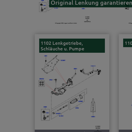
Original Lenkung garantieren
1102 Lenkgetriebe,
110
Schläuche u. Pumpe