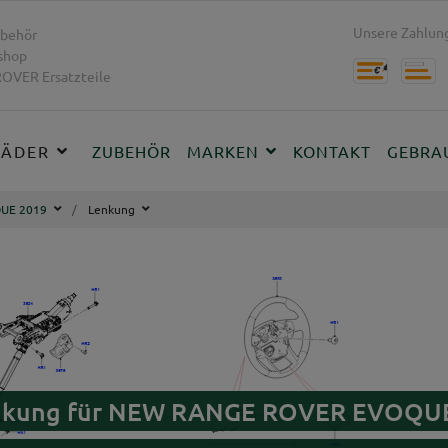
Unsere Zahlung
behör
shop
OVER Ersatzteile
RÄDER
ZUBEHÖR
MARKEN
KONTAKT
GEBRA
UE 2019
Lenkung
Lenkung für NEW RANGE ROVER EVOQU