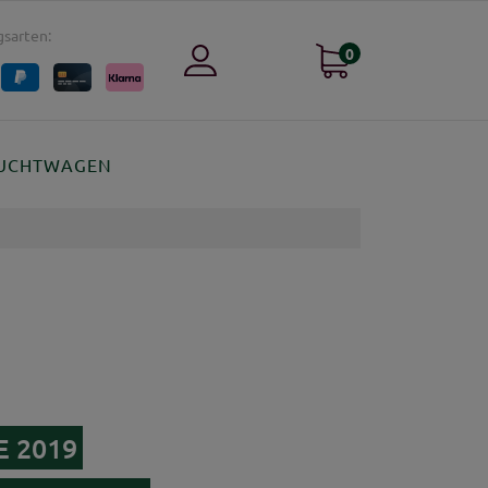
sarten:
0
UCHTWAGEN
E 2019