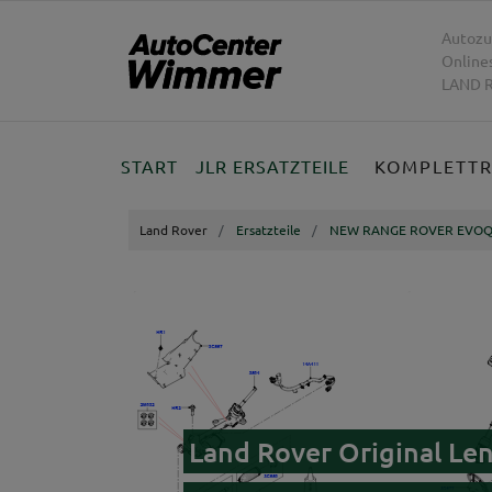
Autozu
Online
LAND R
START
JLR ERSATZTEILE
KOMPLETT
Land Rover
Ersatzteile
NEW RANGE ROVER EVOQ
Land Rover Original 