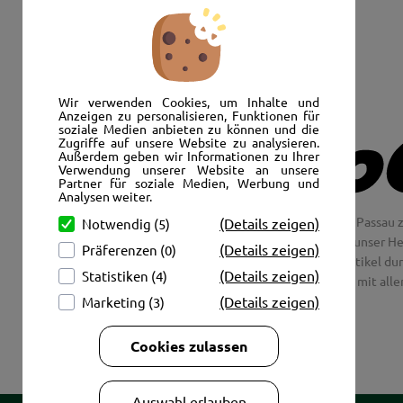
Senden Sie uns eine E-Mail:
info@autoshop-wimmer.de
Wir verwenden Cookies, um Inhalte und
Anzeigen zu personalisieren, Funktionen für
soziale Medien anbieten zu können und die
Zugriffe auf unsere Website zu analysieren.
Außerdem geben wir Informationen zu Ihrer
Verwendung unserer Website an unsere
Partner für soziale Medien, Werbung und
Analysen weiter.
Wir freuen uns, Sie im AutoShop Wimmer in Passau z
(Details zeigen)
Notwendig (5)
Jaguar und Citroen. Hier in Passau schlägt unser H
(Details zeigen)
Präferenzen (0)
Couch aus unsere Räder und Merchandise Artikel dur
(Details zeigen)
Statistiken (4)
tolle Fotos mit all
(Details zeigen)
Marketing (3)
Cookies zulassen
Auswahl erlauben