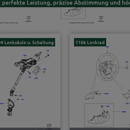
 perfekte Leistung, präzise Abstimmung und höc
4 Lenksäule u. Schaltung
1106 Lenkrad