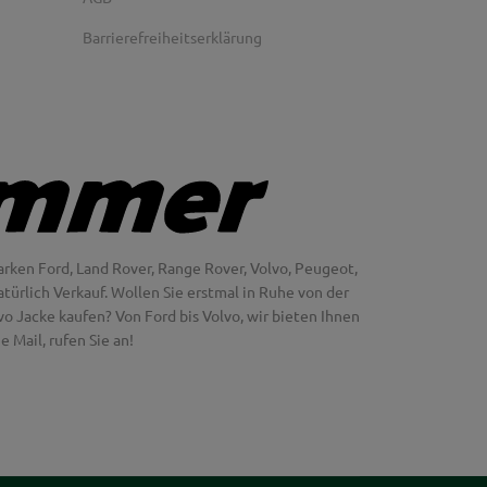
Barrierefreiheitserklärung
rken Ford, Land Rover, Range Rover, Volvo, Peugeot,
türlich Verkauf. Wollen Sie erstmal in Ruhe von der
 Jacke kaufen? Von Ford bis Volvo, wir bieten Ihnen
 Mail, rufen Sie an!