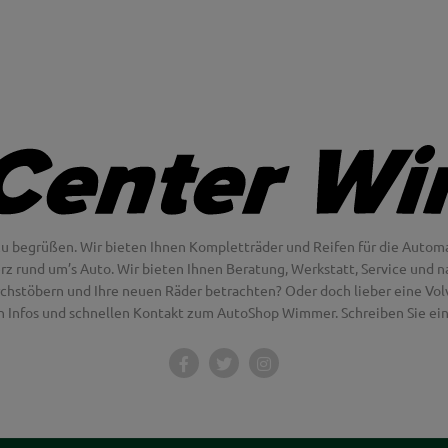
u begrüßen. Wir bieten Ihnen Kompletträder und Reifen für die Automa
erz rund um’s Auto. Wir bieten Ihnen Beratung, Werkstatt, Service und na
chstöbern und Ihre neuen Räder betrachten? Oder doch lieber eine Volvo
en Infos und schnellen Kontakt zum AutoShop Wimmer. Schreiben Sie eine