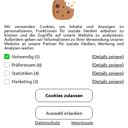
Wir freuen uns, Sie im AutoShop Wimmer in Passau zu begrüßen. Wir
bieten Ihnen Kompletträder und Reifen für die Automarken Ford, Land
Wir verwenden Cookies, um Inhalte und Anzeigen zu
Rover, Range Rover, Volvo, Peugeot, Jaguar und Citroen. Hier in Passau
personalisieren, Funktionen für soziale Medien anbieten zu
können und die Zugriffe auf unsere Website zu analysieren.
schlägt unser Herz rund um’s Auto. Wir bieten Ihnen Beratung,
Außerdem geben wir Informationen zu Ihrer Verwendung unserer
Werkstatt, Service und natürlich Verkauf. Wollen Sie erstmal in Ruhe
Website an unsere Partner für soziale Medien, Werbung und
von der Couch aus unsere Räder und Merchandise Artikel durchstöbern
Analysen weiter.
und Ihre neuen Räder betrachten? Oder doch lieber eine Volvo Jacke
(Details zeigen)
Notwendig (5)
kaufen? Von Ford bis Volvo, wir bieten Ihnen tolle Fotos mit allen Infos
(Details zeigen)
Präferenzen (0)
und schnellen Kontakt zum AutoShop Wimmer. Schreiben Sie eine Mail,
rufen Sie an!
(Details zeigen)
Statistiken (4)
(Details zeigen)
Marketing (3)
Cookies zulassen
Copyright © 2026
AutoCenter Wimmer GmbH & Co KG.
Auswahl erlauben
Datenschutz
Impressum
Developed by
BACHMAIER IT