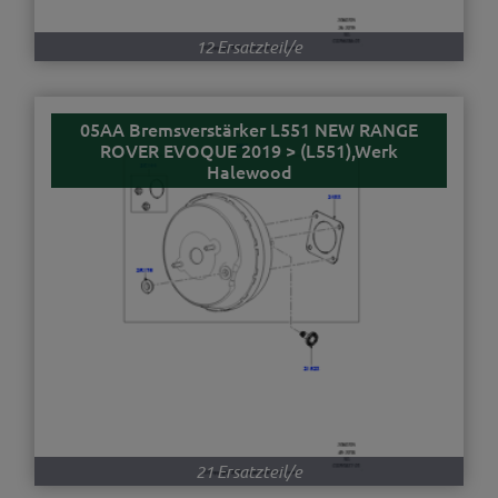
12 Ersatzteil/e
05AA Bremsverstärker L551 NEW RANGE
ROVER EVOQUE 2019 > (L551),Werk
Halewood
21 Ersatzteil/e