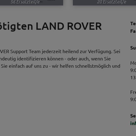
56 Ersatzteil/e
20 Ersatzteil/e
nötigten LAND ROVER
Te
Fa
Su
VER Support Team jederzeit heilend zur Verfügung. Sei
indeutig identifizieren können - oder auch, wenn Sie
Mo
ie einfach auf uns zu - wir helfen schnellstmöglich und
9:
13
Fr
9:
Se
in