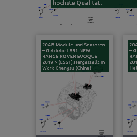
höchste Qualität.
20AB Module und Sensoren
20
– Getriebe L551 NEW
– G
RANGE ROVER EVOQUE
RA
2019 > (L551),Hergestellt in
201
Werk Changsu (China)
Ha