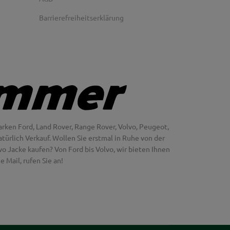
Barrierefreiheitserklärung
rken Ford, Land Rover, Range Rover, Volvo, Peugeot,
türlich Verkauf. Wollen Sie erstmal in Ruhe von der
 Jacke kaufen? Von Ford bis Volvo, wir bieten Ihnen
 Mail, rufen Sie an!