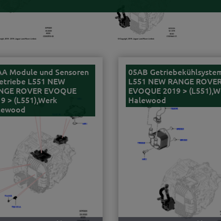
AA Module und Sensoren
05AB Getriebekühlsyste
etriebe L551 NEW
L551 NEW RANGE ROVE
NGE ROVER EVOQUE
EVOQUE 2019 > (L551),W
9 > (L551),Werk
Halewood
lewood