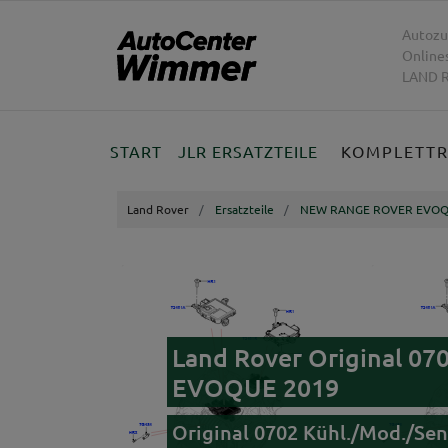
Autozu
Online
LAND R
START
JLR ERSATZTEILE
KOMPLETT
Land Rover
Ersatzteile
NEW RANGE ROVER EVOQ
Land Rover Original 0
EVOQUE 2019
Original 0702 Kühl./Mod./Sen