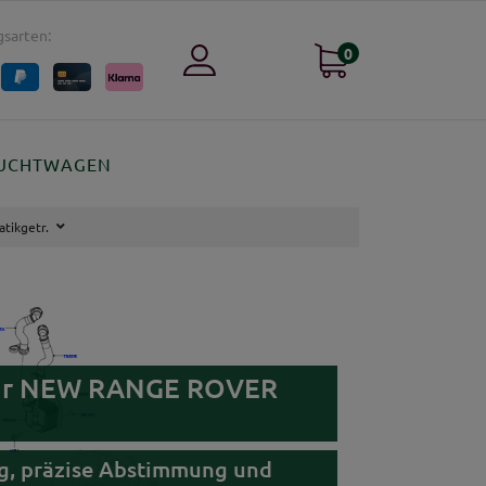
sarten:
0
UCHTWAGEN
tikgetr.
. für NEW RANGE ROVER
ung, präzise Abstimmung und