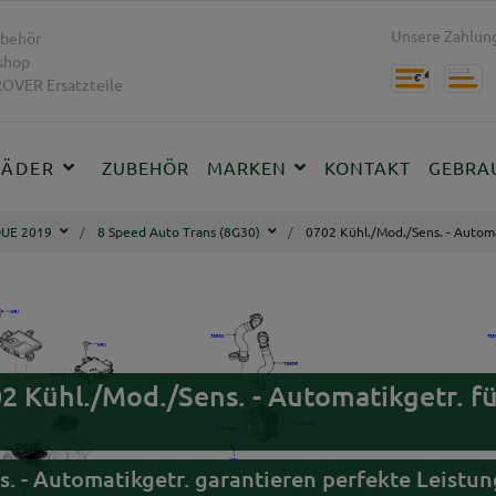
Unsere Zahlung
behör
shop
OVER Ersatzteile
RÄDER
ZUBEHÖR
MARKEN
KONTAKT
GEBRA
UE 2019
8 Speed Auto Trans (8G30)
0702 Kühl./Mod./Sens. - Automa
702 Kühl./Mod./Sens. - Automatikgetr
s. - Automatikgetr. garantieren perfekte Leist