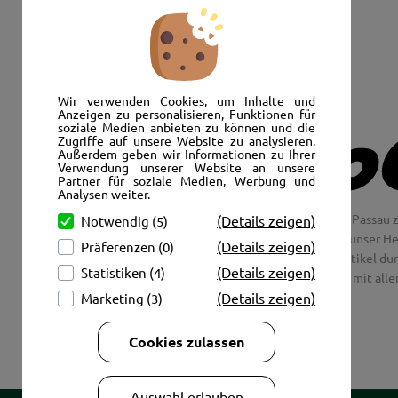
Senden Sie uns eine E-Mail:
info@autoshop-wimmer.de
Wir verwenden Cookies, um Inhalte und
Anzeigen zu personalisieren, Funktionen für
soziale Medien anbieten zu können und die
Zugriffe auf unsere Website zu analysieren.
Außerdem geben wir Informationen zu Ihrer
Verwendung unserer Website an unsere
Partner für soziale Medien, Werbung und
Analysen weiter.
Wir freuen uns, Sie im AutoShop Wimmer in Passau z
(Details zeigen)
Notwendig (5)
Jaguar und Citroen. Hier in Passau schlägt unser H
(Details zeigen)
Präferenzen (0)
Couch aus unsere Räder und Merchandise Artikel dur
(Details zeigen)
Statistiken (4)
tolle Fotos mit all
(Details zeigen)
Marketing (3)
Cookies zulassen
Auswahl erlauben