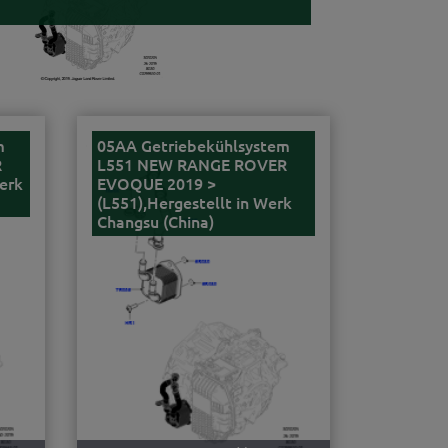
m
05AA Getriebekühlsystem
R
L551 NEW RANGE ROVER
erk
EVOQUE 2019 >
(L551),Hergestellt in Werk
Changsu (China)