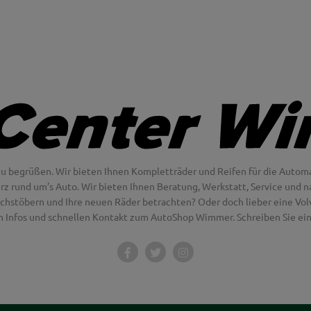
u begrüßen. Wir bieten Ihnen Kompletträder und Reifen für die Automa
erz rund um’s Auto. Wir bieten Ihnen Beratung, Werkstatt, Service und na
chstöbern und Ihre neuen Räder betrachten? Oder doch lieber eine Volvo
en Infos und schnellen Kontakt zum AutoShop Wimmer. Schreiben Sie eine