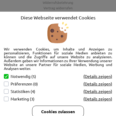
Widerrufsbelehrung
Vertrag widerrufen
AGB
Diese Webseite verwendet Cookies
Barrierefreiheitserklärung
Wir freuen uns, Sie im AutoShop Wimmer in Passau zu begrüßen. Wir
bieten Ihnen Kompletträder und Reifen für die Automarken Ford, Land
Wir verwenden Cookies, um Inhalte und Anzeigen zu
Rover, Range Rover, Volvo, Peugeot, Jaguar und Citroen. Hier in Passau
personalisieren, Funktionen für soziale Medien anbieten zu
können und die Zugriffe auf unsere Website zu analysieren.
schlägt unser Herz rund um’s Auto. Wir bieten Ihnen Beratung,
Außerdem geben wir Informationen zu Ihrer Verwendung unserer
Werkstatt, Service und natürlich Verkauf. Wollen Sie erstmal in Ruhe
Website an unsere Partner für soziale Medien, Werbung und
von der Couch aus unsere Räder und Merchandise Artikel durchstöbern
Analysen weiter.
und Ihre neuen Räder betrachten? Oder doch lieber eine Volvo Jacke
(Details zeigen)
Notwendig (5)
kaufen? Von Ford bis Volvo, wir bieten Ihnen tolle Fotos mit allen Infos
(Details zeigen)
und schnellen Kontakt zum AutoShop Wimmer. Schreiben Sie eine Mail,
Präferenzen (0)
rufen Sie an!
(Details zeigen)
Statistiken (4)
(Details zeigen)
Marketing (3)
Cookies zulassen
Copyright © 2026