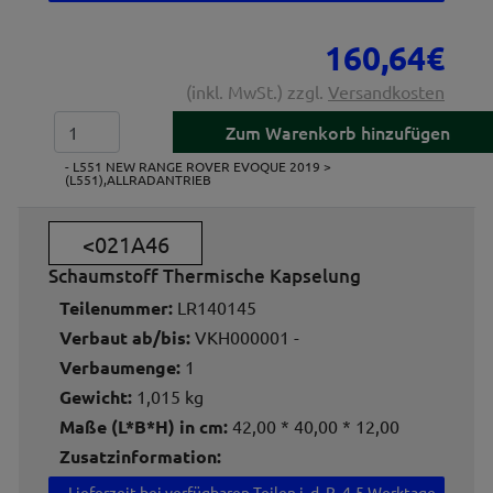
160,64€
(inkl. MwSt.) zzgl.
Versandkosten
- L551 NEW RANGE ROVER EVOQUE 2019 >
(L551),ALLRADANTRIEB
<021A46
Schaumstoff Thermische Kapselung
Teilenummer:
LR140145
Verbaut ab/bis:
VKH000001 -
Verbaumenge:
1
Gewicht:
1,015 kg
Maße (L*B*H) in cm:
42,00 * 40,00 * 12,00
Zusatzinformation:
Lieferzeit
bei verfügbaren Teilen i. d. R. 4-5 Werktage