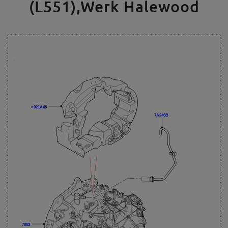
(L551),Werk Halewood
<021A46
7A246B
7002