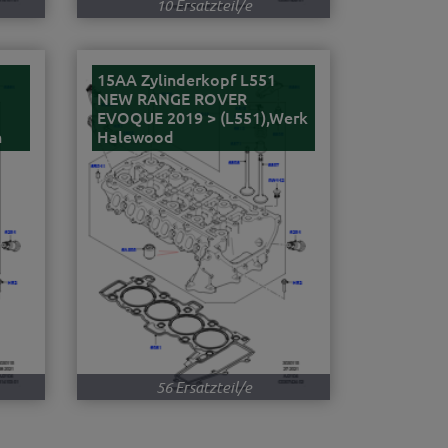
10 Ersatzteil/e
15AA Zylinderkopf L551
NEW RANGE ROVER
EVOQUE 2019 > (L551),Werk
n
Halewood
56 Ersatzteil/e