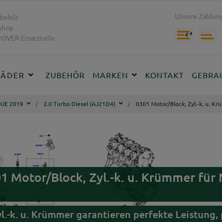
Unsere Zahlung
behör
shop
OVER Ersatzteile
RÄDER
ZUBEHÖR
MARKEN
KONTAKT
GEBRA
UE 2019
2.0 Turbo Diesel (AJ21D4)
0301 Motor/Block, Zyl.-k. u. K
301 Motor/Block, Zyl.-k. u. Krümmer 
yl.-k. u. Krümmer garantieren perfekte Leistung