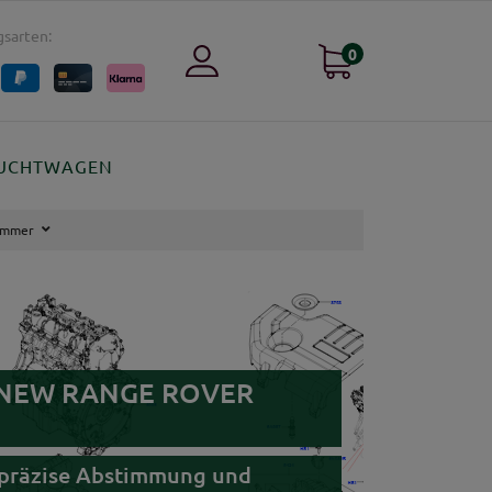
sarten:
0
UCHTWAGEN
rümmer
für NEW RANGE ROVER
, präzise Abstimmung und