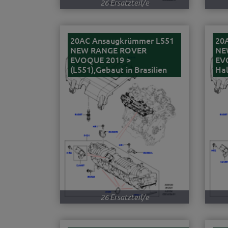
26 Ersatzteil/e
20AC Ansaugkrümmer L551
20
NEW RANGE ROVER
NE
EVOQUE 2019 >
EV
(L551),Gebaut in Brasilien
Ha
26 Ersatzteil/e