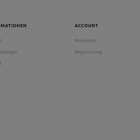
RMATIONEN
ACCOUNT
t
Warenkorb
endungen
Registrierung
d