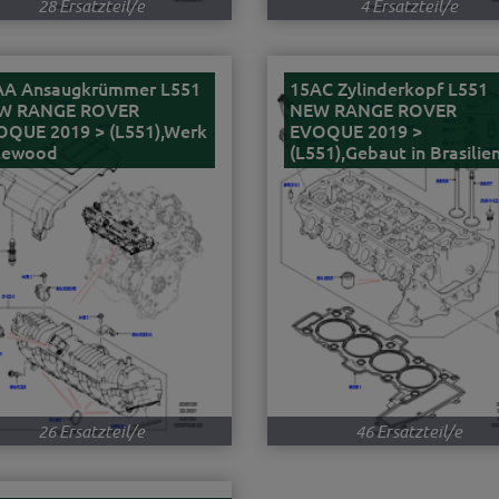
28 Ersatzteil/e
4 Ersatzteil/e
AA Ansaugkrümmer L551
15AC Zylinderkopf L551
W RANGE ROVER
NEW RANGE ROVER
OQUE 2019 > (L551),Werk
EVOQUE 2019 >
lewood
(L551),Gebaut in Brasilie
26 Ersatzteil/e
46 Ersatzteil/e