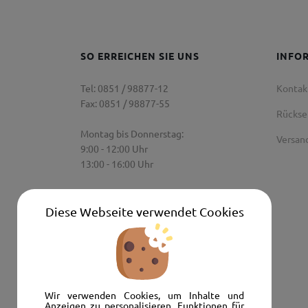
SO ERREICHEN SIE UNS
INFO
Tel: 0851 / 98877-12
Kontak
Fax: 0851 / 98877-55
Rücks
Montag bis Donnerstag:
Versan
9:00 - 12:00 Uhr
13:00 - 16:00 Uhr
Freitag:
9:00 Uhr - 12:00 Uhr
Diese Webseite verwendet Cookies
Senden Sie uns eine E-Mail:
info@autoshop-wimmer.de
Wir verwenden Cookies, um Inhalte und
Anzeigen zu personalisieren, Funktionen für