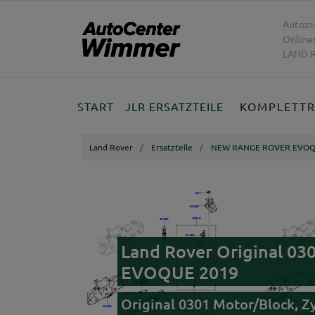
Autozu
Online
LAND R
START
JLR ERSATZTEILE
KOMPLETT
Land Rover
Ersatzteile
NEW RANGE ROVER EVOQ
Land Rover Original 0
EVOQUE 2019
Original 0301 Motor/Block, Z