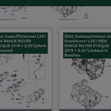
AA Auspuffkrümmer L551
05AC Austauschmotor u
W RANGE ROVER
Grundmotor L551 NEW
OQUE 2019 > (L551),Werk
RANGE ROVER EVOQUE
lewood
2019 > (L551),Gebaut in
Brasilien