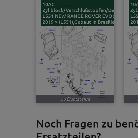
10AC
10
Zyl.block/Verschlußstopfen/Deckel
Zyl
L551 NEW RANGE ROVER EVOQUE
L5
2019 > (L551),Gebaut in Brasilien
201
50 Ersatzteil/e
Noch Fragen zu be
Ersatzteilen?