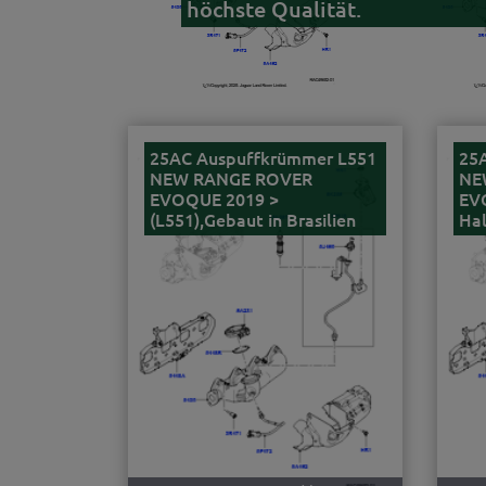
höchste Qualität.
25AC Auspuffkrümmer L551
25
NEW RANGE ROVER
NE
EVOQUE 2019 >
EV
(L551),Gebaut in Brasilien
Ha