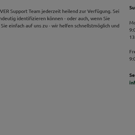
Su
VER Support Team jederzeit heilend zur Verfügung. Sei
indeutig identifizieren können - oder auch, wenn Sie
Mo
ie einfach auf uns zu - wir helfen schnellstmöglich und
9:
13
Fr
9:
Se
in