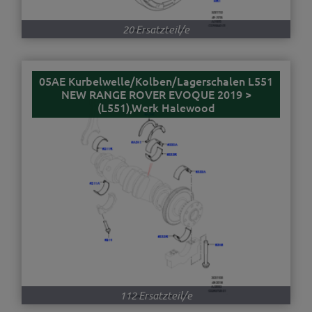
20 Ersatzteil/e
05AE Kurbelwelle/Kolben/Lagerschalen L551
NEW RANGE ROVER EVOQUE 2019 >
(L551),Werk Halewood
112 Ersatzteil/e