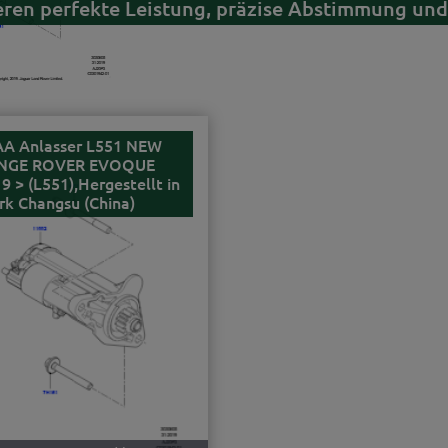
ieren perfekte Leistung, präzise Abstimmung und
AA Anlasser L551 NEW
NGE ROVER EVOQUE
9 > (L551),Hergestellt in
k Changsu (China)