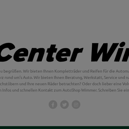
u begrüßen. Wir bieten Ihnen Kompletträder und Reifen für die Automa
erz rund um’s Auto. Wir bieten Ihnen Beratung, Werkstatt, Service und na
chstöbern und Ihre neuen Räder betrachten? Oder doch lieber eine Volvo
en Infos und schnellen Kontakt zum AutoShop Wimmer. Schreiben Sie eine