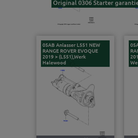
Original 0306 Starter garant
05AB Anlasser L551 NEW
05
RANGE ROVER EVOQUE
RA
2019 > (L551),Werk
201
Halewood
Wer