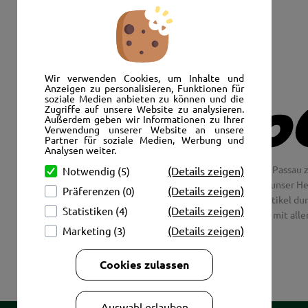
Senden Sie uns eine E-Mail:
info@autoshop-wimmer.de
Wir verwenden Cookies, um Inhalte und
Anzeigen zu personalisieren, Funktionen für
soziale Medien anbieten zu können und die
Zugriffe auf unsere Website zu analysieren.
Außerdem geben wir Informationen zu Ihrer
Verwendung unserer Website an unsere
Partner für soziale Medien, Werbung und
Analysen weiter.
Wir freuen uns, Sie im AutoShop Wimmer in Passau z
(Details zeigen)
Notwendig (5)
Jaguar und Citroen. Hier in Passau schlägt unser H
(Details zeigen)
Präferenzen (0)
Couch aus unsere Räder und Merchandise Artikel dur
(Details zeigen)
Statistiken (4)
tolle Fotos mit all
(Details zeigen)
Marketing (3)
Cookies zulassen
Auswahl erlauben