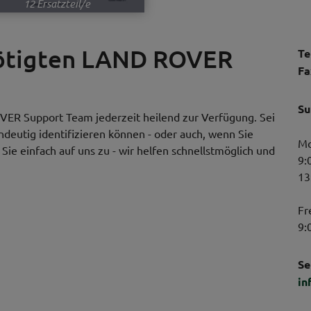
12 Ersatzteil/e
nötigten LAND ROVER
Te
Fa
Su
VER Support Team jederzeit heilend zur Verfügung. Sei
indeutig identifizieren können - oder auch, wenn Sie
Mo
ie einfach auf uns zu - wir helfen schnellstmöglich und
9:
13
Fr
9:
Se
in