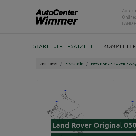
Autozu
Online
LAND R
START
JLR ERSATZTEILE
KOMPLETT
Land Rover
Ersatzteile
NEW RANGE ROVER EVOQ
Land Rover Original 0