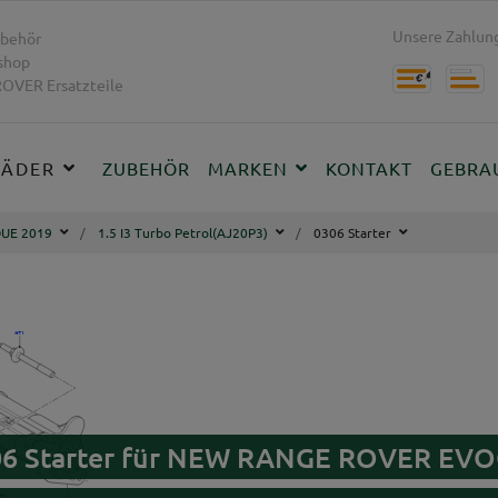
Unsere Zahlung
behör
shop
OVER Ersatzteile
RÄDER
ZUBEHÖR
MARKEN
KONTAKT
GEBRA
UE 2019
1.5 I3 Turbo Petrol(AJ20P3)
0306 Starter
306 Starter für NEW RANGE ROVER EV