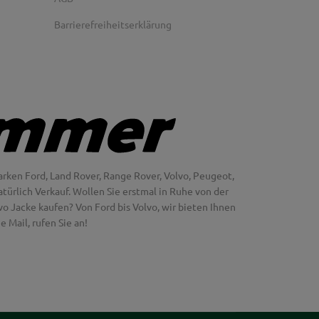
Barrierefreiheitserklärung
rken Ford, Land Rover, Range Rover, Volvo, Peugeot,
türlich Verkauf. Wollen Sie erstmal in Ruhe von der
 Jacke kaufen? Von Ford bis Volvo, wir bieten Ihnen
 Mail, rufen Sie an!