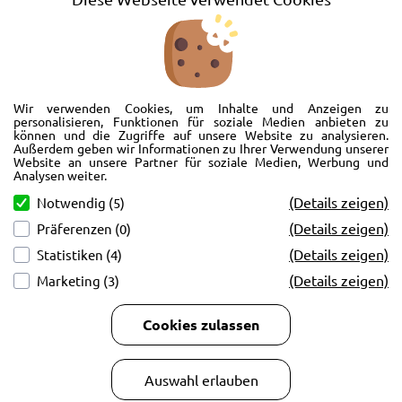
Barrierefreiheitserklärung
Wir freuen uns, Sie im AutoShop Wimmer in Passau zu begrüßen. Wir
bieten Ihnen Kompletträder und Reifen für die Automarken Ford, Land
Wir verwenden Cookies, um Inhalte und Anzeigen zu
Rover, Range Rover, Volvo, Peugeot, Jaguar und Citroen. Hier in Passau
personalisieren, Funktionen für soziale Medien anbieten zu
können und die Zugriffe auf unsere Website zu analysieren.
schlägt unser Herz rund um’s Auto. Wir bieten Ihnen Beratung,
Außerdem geben wir Informationen zu Ihrer Verwendung unserer
Werkstatt, Service und natürlich Verkauf. Wollen Sie erstmal in Ruhe
Website an unsere Partner für soziale Medien, Werbung und
von der Couch aus unsere Räder und Merchandise Artikel durchstöbern
Analysen weiter.
und Ihre neuen Räder betrachten? Oder doch lieber eine Volvo Jacke
(Details zeigen)
Notwendig (5)
kaufen? Von Ford bis Volvo, wir bieten Ihnen tolle Fotos mit allen Infos
(Details zeigen)
Präferenzen (0)
und schnellen Kontakt zum AutoShop Wimmer. Schreiben Sie eine Mail,
rufen Sie an!
(Details zeigen)
Statistiken (4)
(Details zeigen)
Marketing (3)
Cookies zulassen
Copyright © 2026
AutoCenter Wimmer GmbH & Co KG.
Auswahl erlauben