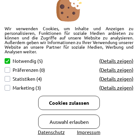
Wir freuen uns, Sie im AutoShop Wimmer in Passau zu begrüßen. Wir
bieten Ihnen Kompletträder und Reifen für die Automarken Ford, Land
Wir verwenden Cookies, um Inhalte und Anzeigen zu
Rover, Range Rover, Volvo, Peugeot, Jaguar und Citroen. Hier in Passau
personalisieren, Funktionen für soziale Medien anbieten zu
können und die Zugriffe auf unsere Website zu analysieren.
schlägt unser Herz rund um’s Auto. Wir bieten Ihnen Beratung,
Außerdem geben wir Informationen zu Ihrer Verwendung unserer
Werkstatt, Service und natürlich Verkauf. Wollen Sie erstmal in Ruhe
Website an unsere Partner für soziale Medien, Werbung und
von der Couch aus unsere Räder und Merchandise Artikel durchstöbern
Analysen weiter.
und Ihre neuen Räder betrachten? Oder doch lieber eine Volvo Jacke
(Details zeigen)
Notwendig (5)
kaufen? Von Ford bis Volvo, wir bieten Ihnen tolle Fotos mit allen Infos
(Details zeigen)
Präferenzen (0)
und schnellen Kontakt zum AutoShop Wimmer. Schreiben Sie eine Mail,
rufen Sie an!
(Details zeigen)
Statistiken (4)
(Details zeigen)
Marketing (3)
Cookies zulassen
Copyright © 2026
AutoCenter Wimmer GmbH & Co KG.
Auswahl erlauben
Datenschutz
Impressum
Developed by
BACHMAIER IT