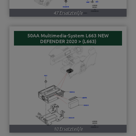
47 Ersatzteil/e
50AA Multimedia-System L663 NEW
DEFENDER 2020 > (L663)
10 Ersatzteil/e