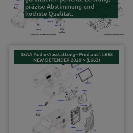
präzise Abstimmung und
höchste Qualität.
05AA Audio-Ausstattung - Prod.ausf. L663
NEW DEFENDER 2020 > (L663)