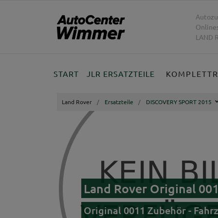
Autozu
Online
LAND R
START
JLR ERSATZTEILE
KOMPLETT
Land Rover
Ersatzteile
DISCOVERY SPORT 2015
Land Rover Original 0
Original 0011 Zubehör - Fah