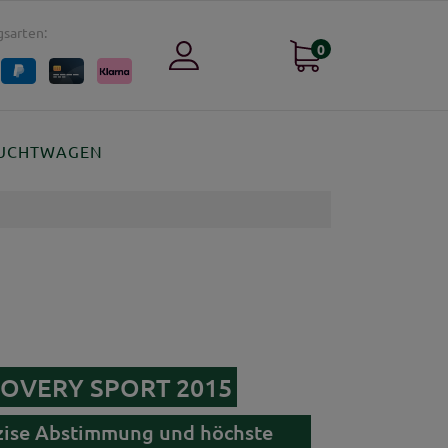
sarten:
0
UCHTWAGEN
ISCOVERY SPORT 2015
äzise Abstimmung und höchste