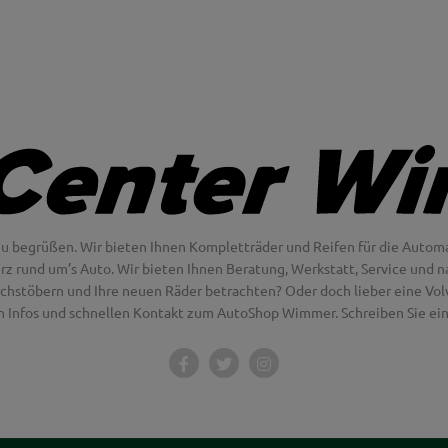
u begrüßen. Wir bieten Ihnen Kompletträder und Reifen für die Automa
erz rund um’s Auto. Wir bieten Ihnen Beratung, Werkstatt, Service und na
chstöbern und Ihre neuen Räder betrachten? Oder doch lieber eine Volvo
en Infos und schnellen Kontakt zum AutoShop Wimmer. Schreiben Sie eine