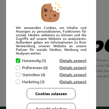
Senden Sie uns eine E-Mail:
info@autoshop-wimmer.de
Wir verwenden Cookies, um Inhalte und
Anzeigen zu personalisieren, Funktionen für
soziale Medien anbieten zu können und die
Zugriffe auf unsere Website zu analysieren.
Außerdem geben wir Informationen zu Ihrer
Verwendung unserer Website an unsere
Partner für soziale Medien, Werbung und
Analysen weiter.
Wir freuen uns, Sie im AutoShop Wimmer in Passau z
(Details zeigen)
Notwendig (5)
Jaguar und Citroen. Hier in Passau schlägt unser H
(Details zeigen)
Präferenzen (0)
Couch aus unsere Räder und Merchandise Artikel dur
(Details zeigen)
Statistiken (4)
tolle Fotos mit all
(Details zeigen)
Marketing (3)
Cookies zulassen
Auswahl erlauben