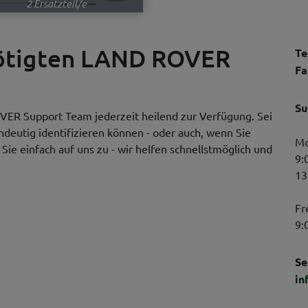
2 Ersatzteil/e
nötigten LAND ROVER
Te
Fa
Su
VER Support Team jederzeit heilend zur Verfügung. Sei
indeutig identifizieren können - oder auch, wenn Sie
Mo
ie einfach auf uns zu - wir helfen schnellstmöglich und
9:
13
Fr
9:
Se
in