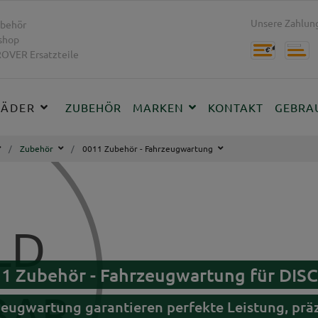
Unsere Zahlung
behör
shop
OVER Ersatzteile
RÄDER
ZUBEHÖR
MARKEN
KONTAKT
GEBRA
Zubehör
0011 Zubehör - Fahrzeugwartung
011 Zubehör - Fahrzeugwartung für D
rzeugwartung garantieren perfekte Leistung, pr