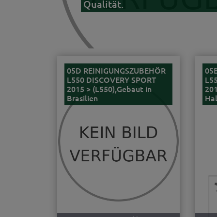
Qualität.
05D REINIGUNGSZUBEHÖR
05
L550 DISCOVERY SPORT
L5
2015 > (L550),Gebaut in
201
Brasilien
Ha