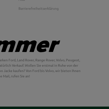
Barrierefreiheitserklärung
rken Ford, Land Rover, Range Rover, Volvo, Peugeot,
türlich Verkauf. Wollen Sie erstmal in Ruhe von der
 Jacke kaufen? Von Ford bis Volvo, wir bieten Ihnen
 Mail, rufen Sie an!