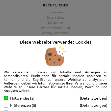
RECHTLICHES
Impressum
Datenschutz
Disclaimer
Widerrufsbelehrung
Vertrag widerrufen
AGB
Diese Webseite verwendet Cookies
Barrierefreiheitserklärung
Wir freuen uns, Sie im AutoShop Wimmer in Passau zu begrüßen. Wir
bieten Ihnen Kompletträder und Reifen für die Automarken Ford, Land
Wir verwenden Cookies, um Inhalte und Anzeigen zu
Rover, Range Rover, Volvo, Peugeot, Jaguar und Citroen. Hier in Passau
personalisieren, Funktionen für soziale Medien anbieten zu
können und die Zugriffe auf unsere Website zu analysieren.
schlägt unser Herz rund um’s Auto. Wir bieten Ihnen Beratung,
Außerdem geben wir Informationen zu Ihrer Verwendung unserer
Werkstatt, Service und natürlich Verkauf. Wollen Sie erstmal in Ruhe
Website an unsere Partner für soziale Medien, Werbung und
von der Couch aus unsere Räder und Merchandise Artikel durchstöbern
Analysen weiter.
und Ihre neuen Räder betrachten? Oder doch lieber eine Volvo Jacke
(Details zeigen)
Notwendig (5)
kaufen? Von Ford bis Volvo, wir bieten Ihnen tolle Fotos mit allen Infos
(Details zeigen)
Präferenzen (0)
und schnellen Kontakt zum AutoShop Wimmer. Schreiben Sie eine Mail,
rufen Sie an!