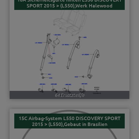
SPORT 2015 > (L550),Werk Halewood
64 Ersatzteil/e
15C Airbag-System L550 DISCOVERY SPORT
2015 > (L550),Gebaut in Brasilien