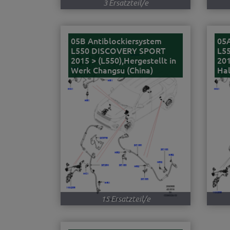
3 Ersatzteil/e
05B Antiblockiersystem
05A
L550 DISCOVERY SPORT
L5
2015 > (L550),Hergestellt in
201
Werk Changsu (China)
Ha
15 Ersatzteil/e