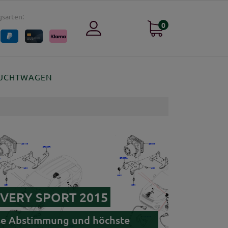
sarten:
0
UCHTWAGEN
COVERY SPORT 2015
zise Abstimmung und höchste