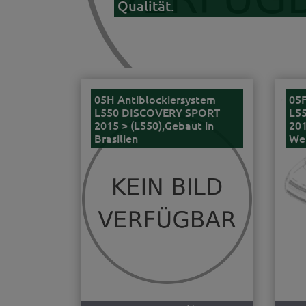
Qualität.
05H Antiblockiersystem
05F
L550 DISCOVERY SPORT
L5
2015 > (L550),Gebaut in
201
Brasilien
Wer