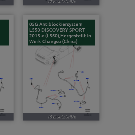
17 Ersatzteil/e
05G Antiblockiersystem
L550 DISCOVERY SPORT
2015 > (L550),Hergestellt in
Werk Changsu (China)
15 Ersatzteil/e