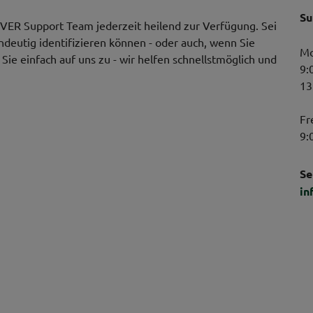
Su
VER Support Team jederzeit heilend zur Verfügung. Sei
indeutig identifizieren können - oder auch, wenn Sie
Mo
ie einfach auf uns zu - wir helfen schnellstmöglich und
9:
13
Fr
9:
Se
in