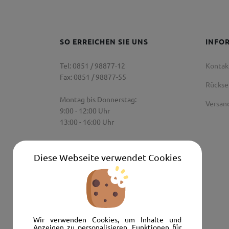
SO ERREICHEN SIE UNS
INFO
Tel: 0851 / 98877-12
Kontak
Fax: 0851 / 98877-55
Rücks
Montag bis Donnerstag:
Versan
9:00 - 12:00 Uhr
13:00 - 16:00 Uhr
Freitag:
9:00 Uhr - 12:00 Uhr
Diese Webseite verwendet Cookies
Senden Sie uns eine E-Mail:
info@autoshop-wimmer.de
Wir verwenden Cookies, um Inhalte und
Anzeigen zu personalisieren, Funktionen für