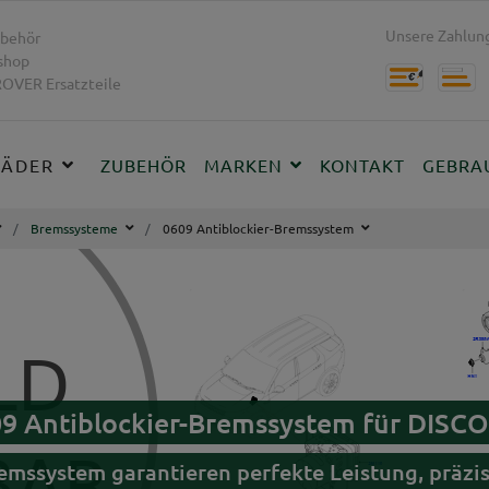
Unsere Zahlung
behör
shop
OVER Ersatzteile
RÄDER
ZUBEHÖR
MARKEN
KONTAKT
GEBRA
Bremssysteme
0609 Antiblockier-Bremssystem
609 Antiblockier-Bremssystem für DIS
remssystem garantieren perfekte Leistung, prä