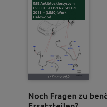
05E Antiblockiersystem
L550 DISCOVERY SPORT
2015 > (L550),Werk
Halewood
17 Ersatzteil/e
Noch Fragen zu be
Ersatzteilen?