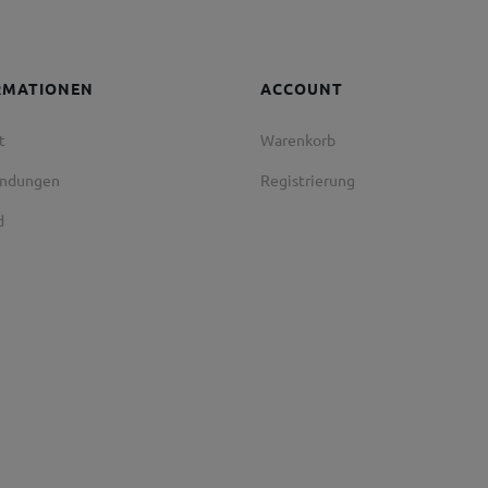
RMATIONEN
ACCOUNT
t
Warenkorb
endungen
Registrierung
d