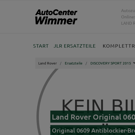
Autozu
Online
LAND R
START
JLR ERSATZTEILE
KOMPLETT
Land Rover
Ersatzteile
DISCOVERY SPORT 2015
Land Rover Original 0
Original 0609 Antiblockier-B