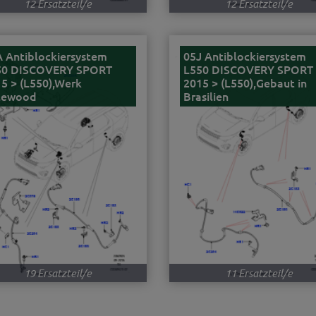
12 Ersatzteil/e
12 Ersatzteil/e
 Antiblockiersystem
05J Antiblockiersystem
50 DISCOVERY SPORT
L550 DISCOVERY SPORT
5 > (L550),Werk
2015 > (L550),Gebaut in
lewood
Brasilien
19 Ersatzteil/e
11 Ersatzteil/e