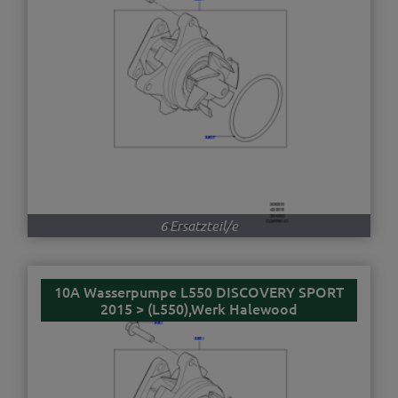
6 Ersatzteil/e
10A Wasserpumpe L550 DISCOVERY SPORT
2015 > (L550),Werk Halewood