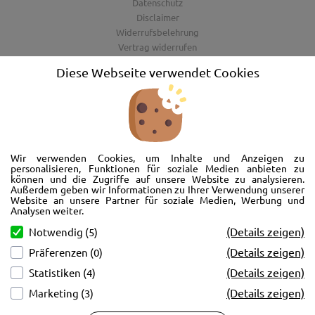
Datenschutz
Disclaimer
Widerrufsbelehrung
Vertrag widerrufen
AGB
Diese Webseite verwendet Cookies
Barrierefreiheitserklärung
Wir freuen uns, Sie im AutoShop Wimmer in Passau zu begrüßen. Wir
bieten Ihnen Kompletträder und Reifen für die Automarken Ford, Land
Wir verwenden Cookies, um Inhalte und Anzeigen zu
Rover, Range Rover, Volvo, Peugeot, Jaguar und Citroen. Hier in Passau
personalisieren, Funktionen für soziale Medien anbieten zu
können und die Zugriffe auf unsere Website zu analysieren.
schlägt unser Herz rund um’s Auto. Wir bieten Ihnen Beratung,
Außerdem geben wir Informationen zu Ihrer Verwendung unserer
Werkstatt, Service und natürlich Verkauf. Wollen Sie erstmal in Ruhe
Website an unsere Partner für soziale Medien, Werbung und
von der Couch aus unsere Räder und Merchandise Artikel durchstöbern
Analysen weiter.
und Ihre neuen Räder betrachten? Oder doch lieber eine Volvo Jacke
(Details zeigen)
Notwendig (5)
kaufen? Von Ford bis Volvo, wir bieten Ihnen tolle Fotos mit allen Infos
(Details zeigen)
Präferenzen (0)
und schnellen Kontakt zum AutoShop Wimmer. Schreiben Sie eine Mail,
rufen Sie an!
(Details zeigen)
Statistiken (4)
(Details zeigen)
Marketing (3)