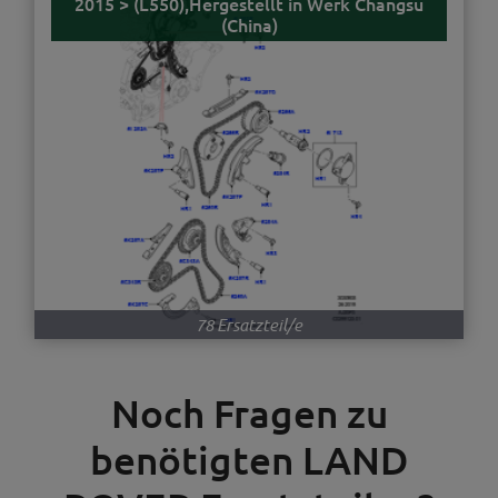
2015 > (L550),Hergestellt in Werk Changsu
(China)
78 Ersatzteil/e
Noch Fragen zu
benötigten LAND