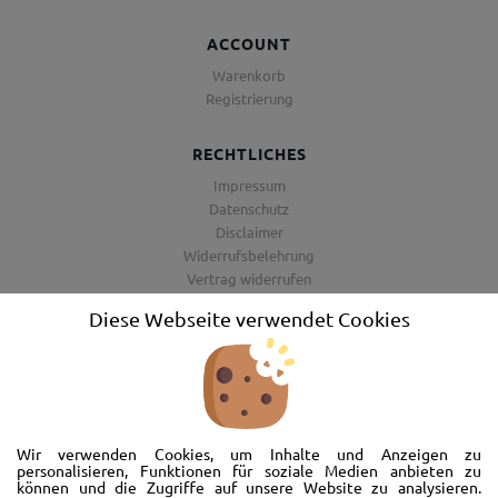
ACCOUNT
Warenkorb
Registrierung
RECHTLICHES
Impressum
Datenschutz
Disclaimer
Widerrufsbelehrung
Vertrag widerrufen
AGB
Diese Webseite verwendet Cookies
Barrierefreiheitserklärung
Wir freuen uns, Sie im AutoShop Wimmer in Passau zu begrüßen. Wir
bieten Ihnen Kompletträder und Reifen für die Automarken Ford, Land
Wir verwenden Cookies, um Inhalte und Anzeigen zu
Rover, Range Rover, Volvo, Peugeot, Jaguar und Citroen. Hier in Passau
personalisieren, Funktionen für soziale Medien anbieten zu
können und die Zugriffe auf unsere Website zu analysieren.
schlägt unser Herz rund um’s Auto. Wir bieten Ihnen Beratung,