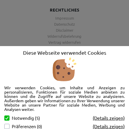
RECHTLICHES
Impressum
Datenschutz
Disclaimer
Widerrufsbelehrung
Vertrag widerrufen
AGB
Diese Webseite verwendet Cookies
Barrierefreiheitserklärung
Wir freuen uns, Sie im AutoShop Wimmer in Passau zu begrüßen. Wir
bieten Ihnen Kompletträder und Reifen für die Automarken Ford, Land
Wir verwenden Cookies, um Inhalte und Anzeigen zu
Rover, Range Rover, Volvo, Peugeot, Jaguar und Citroen. Hier in Passau
personalisieren, Funktionen für soziale Medien anbieten zu
können und die Zugriffe auf unsere Website zu analysieren.
schlägt unser Herz rund um’s Auto. Wir bieten Ihnen Beratung,
Außerdem geben wir Informationen zu Ihrer Verwendung unserer
Werkstatt, Service und natürlich Verkauf. Wollen Sie erstmal in Ruhe
Website an unsere Partner für soziale Medien, Werbung und
von der Couch aus unsere Räder und Merchandise Artikel durchstöbern
Analysen weiter.
und Ihre neuen Räder betrachten? Oder doch lieber eine Volvo Jacke
(Details zeigen)
Notwendig (5)
kaufen? Von Ford bis Volvo, wir bieten Ihnen tolle Fotos mit allen Infos
(Details zeigen)
Präferenzen (0)
und schnellen Kontakt zum AutoShop Wimmer. Schreiben Sie eine Mail,