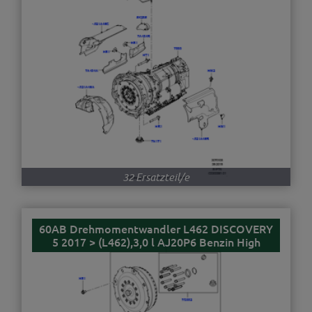
32 Ersatzteil/e
60AB Drehmomentwandler L462 DISCOVERY
5 2017 > (L462),3,0 l AJ20P6 Benzin High