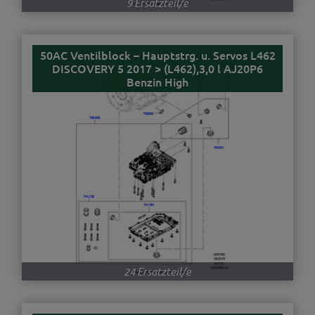
9 Ersatzteil/e
50AC Ventilblock – Hauptstrg. u. Servos L462
DISCOVERY 5 2017 > (L462),3,0 l AJ20P6
Benzin High
24 Ersatzteil/e