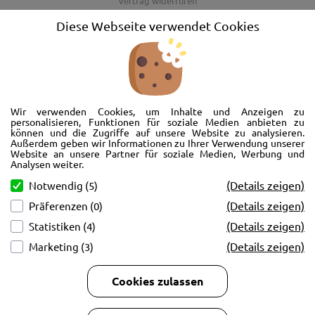
Vertrag widerrufen
AGB
Diese Webseite verwendet Cookies
Barrierefreiheitserklärung
Wir freuen uns, Sie im AutoShop Wimmer in Passau zu begrüßen. Wir
bieten Ihnen Kompletträder und Reifen für die Automarken Ford, Land
Wir verwenden Cookies, um Inhalte und Anzeigen zu
Rover, Range Rover, Volvo, Peugeot, Jaguar und Citroen. Hier in Passau
personalisieren, Funktionen für soziale Medien anbieten zu
können und die Zugriffe auf unsere Website zu analysieren.
schlägt unser Herz rund um’s Auto. Wir bieten Ihnen Beratung,
Außerdem geben wir Informationen zu Ihrer Verwendung unserer
Werkstatt, Service und natürlich Verkauf. Wollen Sie erstmal in Ruhe
Website an unsere Partner für soziale Medien, Werbung und
von der Couch aus unsere Räder und Merchandise Artikel durchstöbern
Analysen weiter.
und Ihre neuen Räder betrachten? Oder doch lieber eine Volvo Jacke
(Details zeigen)
Notwendig (5)
kaufen? Von Ford bis Volvo, wir bieten Ihnen tolle Fotos mit allen Infos
(Details zeigen)
Präferenzen (0)
und schnellen Kontakt zum AutoShop Wimmer. Schreiben Sie eine Mail,
rufen Sie an!
(Details zeigen)
Statistiken (4)
(Details zeigen)
Marketing (3)
Cookies zulassen
Copyright © 2026
AutoCenter Wimmer GmbH & Co KG.