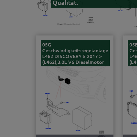
Qualität.
05G
05
Geschwindigkeitsregelanlage
Ges
L462 DISCOVERY 5 2017 >
L4
(L462),3.0L V6 Dieselmotor
(L4