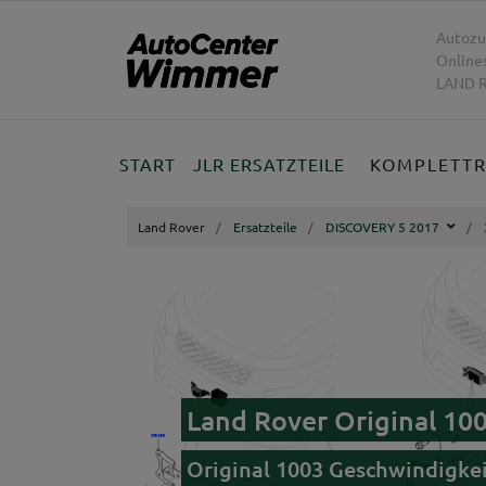
Autozu
Online
LAND R
START
JLR ERSATZTEILE
KOMPLETT
Land Rover
Ersatzteile
DISCOVERY 5 2017
Land Rover Original 10
Original 1003 Geschwindigkei