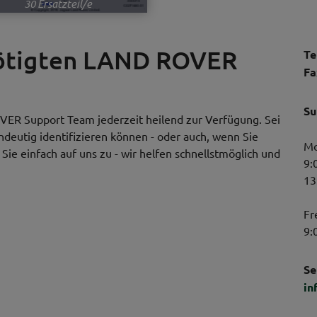
30 Ersatzteil/e
nötigten LAND ROVER
Te
Fa
Su
VER Support Team jederzeit heilend zur Verfügung. Sei
indeutig identifizieren können - oder auch, wenn Sie
Mo
ie einfach auf uns zu - wir helfen schnellstmöglich und
9:
13
Fr
9:
Se
in