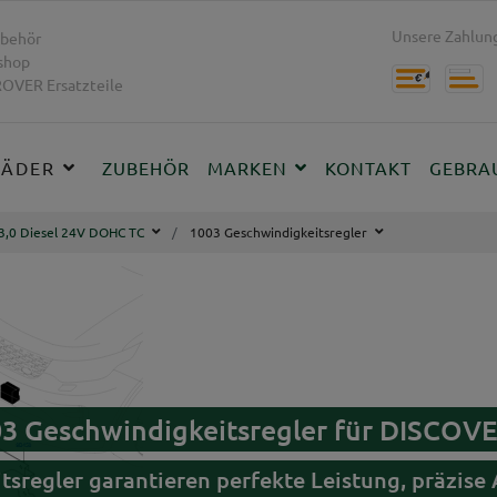
Unsere Zahlung
behör
shop
OVER Ersatzteile
RÄDER
ZUBEHÖR
MARKEN
KONTAKT
GEBRA
3,0 Diesel 24V DOHC TC
1003 Geschwindigkeitsregler
03 Geschwindigkeitsregler für DISCOV
tsregler garantieren perfekte Leistung, präzis