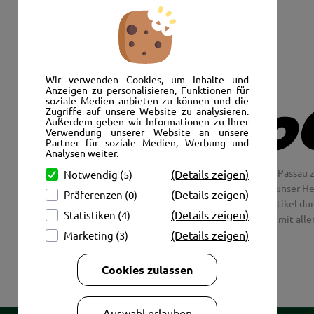
Senden Sie uns eine E-Mail:
info@autoshop-wimmer.de
Wir verwenden Cookies, um Inhalte und
Anzeigen zu personalisieren, Funktionen für
soziale Medien anbieten zu können und die
Zugriffe auf unsere Website zu analysieren.
Außerdem geben wir Informationen zu Ihrer
Verwendung unserer Website an unsere
Partner für soziale Medien, Werbung und
Analysen weiter.
Wir freuen uns, Sie im AutoShop Wimmer in Passau z
(Details zeigen)
Notwendig (5)
Jaguar und Citroen. Hier in Passau schlägt unser H
(Details zeigen)
Präferenzen (0)
Couch aus unsere Räder und Merchandise Artikel dur
(Details zeigen)
Statistiken (4)
tolle Fotos mit all
(Details zeigen)
Marketing (3)
Cookies zulassen
Auswahl erlauben