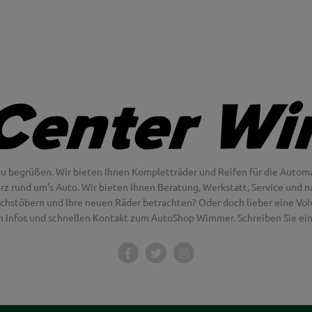
u begrüßen. Wir bieten Ihnen Kompletträder und Reifen für die Automa
erz rund um’s Auto. Wir bieten Ihnen Beratung, Werkstatt, Service und na
chstöbern und Ihre neuen Räder betrachten? Oder doch lieber eine Volvo
en Infos und schnellen Kontakt zum AutoShop Wimmer. Schreiben Sie eine