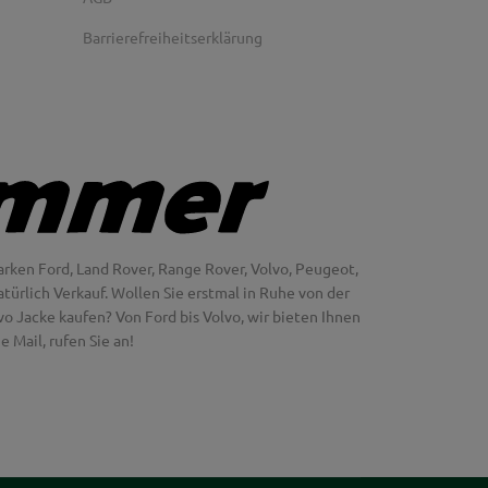
Barrierefreiheitserklärung
rken Ford, Land Rover, Range Rover, Volvo, Peugeot,
türlich Verkauf. Wollen Sie erstmal in Ruhe von der
 Jacke kaufen? Von Ford bis Volvo, wir bieten Ihnen
 Mail, rufen Sie an!