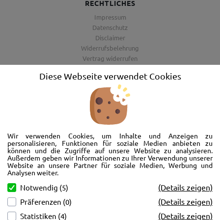
RECHTLICHES
Impressum
Datenschutz
Disclaimer
Widerrufsbelehrung
Vertrag widerrufen
AGB
Diese Webseite verwendet Cookies
Barrierefreiheitserklärung
Wir freuen uns, Sie im AutoShop Wimmer in Passau zu begrüßen. Wir
bieten Ihnen Kompletträder und Reifen für die Automarken Ford, Land
Wir verwenden Cookies, um Inhalte und Anzeigen zu
Rover, Range Rover, Volvo, Peugeot, Jaguar und Citroen. Hier in Passau
personalisieren, Funktionen für soziale Medien anbieten zu
können und die Zugriffe auf unsere Website zu analysieren.
schlägt unser Herz rund um’s Auto. Wir bieten Ihnen Beratung,
Außerdem geben wir Informationen zu Ihrer Verwendung unserer
Werkstatt, Service und natürlich Verkauf. Wollen Sie erstmal in Ruhe
Website an unsere Partner für soziale Medien, Werbung und
von der Couch aus unsere Räder und Merchandise Artikel durchstöbern
Analysen weiter.
und Ihre neuen Räder betrachten? Oder doch lieber eine Volvo Jacke
(Details zeigen)
Notwendig (5)
kaufen? Von Ford bis Volvo, wir bieten Ihnen tolle Fotos mit allen Infos
(Details zeigen)
Präferenzen (0)
und schnellen Kontakt zum AutoShop Wimmer. Schreiben Sie eine Mail,
rufen Sie an!
(Details zeigen)
Statistiken (4)