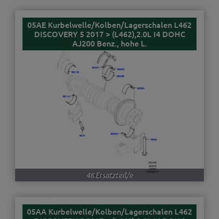
05AE Kurbelwelle/Kolben/Lagerschalen L462
DISCOVERY 5 2017 > (L462),2.0L I4 DOHC
AJ200 Benz., hohe L.
46 Ersatzteil/e
05AA Kurbelwelle/Kolben/Lagerschalen L462