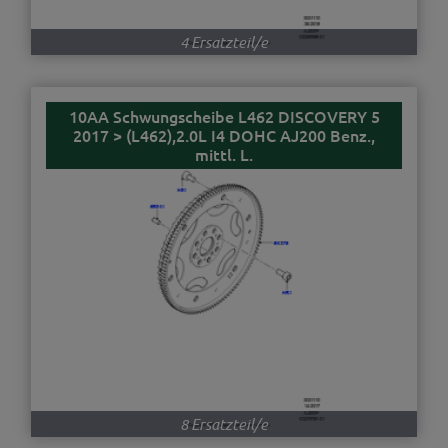
4 Ersatzteil/e
10AA Schwungscheibe L462 DISCOVERY 5
2017 > (L462),2.0L I4 DOHC AJ200 Benz.,
mittl. L.
8 Ersatzteil/e