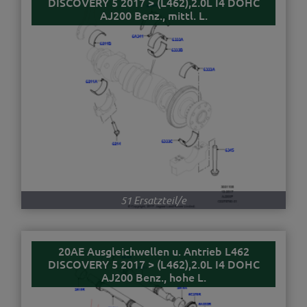
DISCOVERY 5 2017 > (L462),2.0L I4 DOHC
AJ200 Benz., mittl. L.
51 Ersatzteil/e
20AE Ausgleichwellen u. Antrieb L462
DISCOVERY 5 2017 > (L462),2.0L I4 DOHC
AJ200 Benz., hohe L.