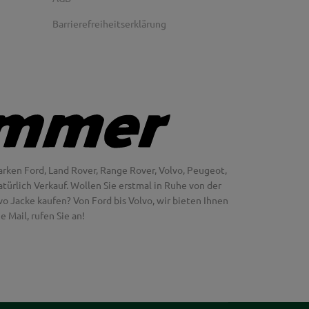
Barrierefreiheitserklärung
rken Ford, Land Rover, Range Rover, Volvo, Peugeot,
türlich Verkauf. Wollen Sie erstmal in Ruhe von der
 Jacke kaufen? Von Ford bis Volvo, wir bieten Ihnen
 Mail, rufen Sie an!