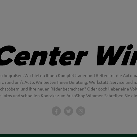
u begrüßen. Wir bieten Ihnen Kompletträder und Reifen für die Automa
erz rund um’s Auto. Wir bieten Ihnen Beratung, Werkstatt, Service und na
chstöbern und Ihre neuen Räder betrachten? Oder doch lieber eine Volvo
en Infos und schnellen Kontakt zum AutoShop Wimmer. Schreiben Sie eine