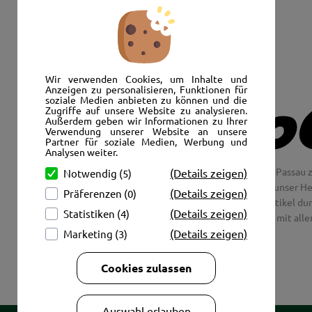
Senden Sie uns eine E-Mail:
info@autoshop-wimmer.de
Wir verwenden Cookies, um Inhalte und
Anzeigen zu personalisieren, Funktionen für
soziale Medien anbieten zu können und die
Zugriffe auf unsere Website zu analysieren.
Außerdem geben wir Informationen zu Ihrer
Verwendung unserer Website an unsere
Partner für soziale Medien, Werbung und
Analysen weiter.
Wir freuen uns, Sie im AutoShop Wimmer in Passau z
(Details zeigen)
Notwendig (5)
Jaguar und Citroen. Hier in Passau schlägt unser H
(Details zeigen)
Präferenzen (0)
Couch aus unsere Räder und Merchandise Artikel dur
(Details zeigen)
Statistiken (4)
tolle Fotos mit all
(Details zeigen)
Marketing (3)
Cookies zulassen
Auswahl erlauben