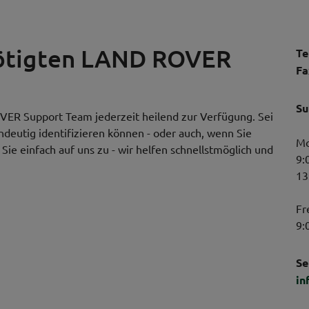
nötigten LAND ROVER
Te
Fa
Su
VER Support Team jederzeit heilend zur Verfügung. Sei
indeutig identifizieren können - oder auch, wenn Sie
Mo
ie einfach auf uns zu - wir helfen schnellstmöglich und
9:
13
Fr
9:
Se
in