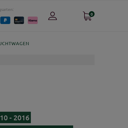
sarten:
0
UCHTWAGEN
10 - 2016