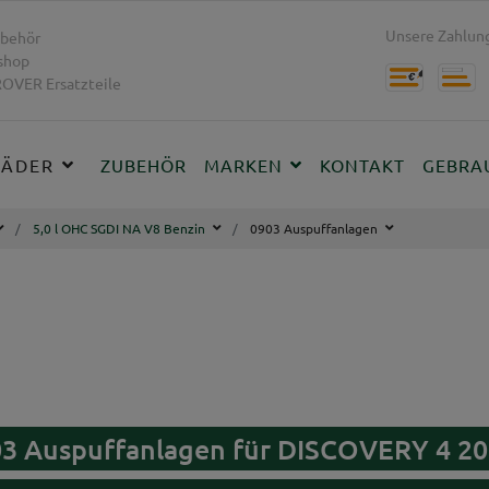
Unsere Zahlung
behör
shop
OVER Ersatzteile
RÄDER
ZUBEHÖR
MARKEN
KONTAKT
GEBRA
5,0 l OHC SGDI NA V8 Benzin
0903 Auspuffanlagen
03 Auspuffanlagen für DISCOVERY 4 20