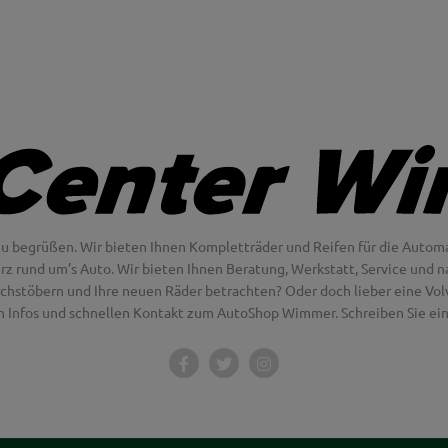
u begrüßen. Wir bieten Ihnen Kompletträder und Reifen für die Automa
erz rund um’s Auto. Wir bieten Ihnen Beratung, Werkstatt, Service und na
chstöbern und Ihre neuen Räder betrachten? Oder doch lieber eine Volvo
en Infos und schnellen Kontakt zum AutoShop Wimmer. Schreiben Sie eine