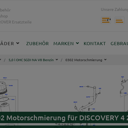
Unsere Zahlung
behör
shop
OVER Ersatzteile
RÄDER
ZUBEHÖR
MARKEN
KONTAKT
GEBRA
5,0 l OHC SGDI NA V8 Benzin
0302 Motorschmierung
02 Motorschmierung für DISCOVERY 4 