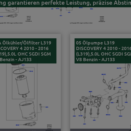
g garantieren perfekte Leistung, präzise Abst
 Ölkühler/Ölfilter L319
05 Ölpumpe L319
COVERY 4 2010 - 2016
DISCOVERY 4 2010 - 201
19),5.0L OHC SGDI SGM
(L319),5.0L OHC SGDI S
Benzin - AJ133
V8 Benzin - AJ133