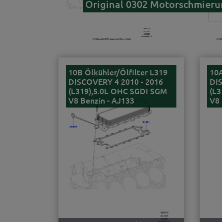
Original 0302 Motorschmierun
10B Ölkühler/Ölfilter L319
10A
DISCOVERY 4 2010 - 2016
DIS
(L319),5.0L OHC SGDI SGM
(L3
V8 Benzin - AJ133
V8 