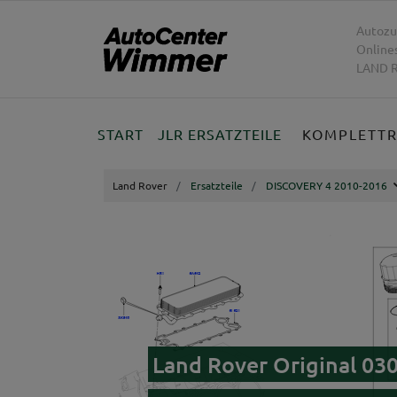
Autozu
Online
LAND R
START
JLR ERSATZTEILE
KOMPLETT
Land Rover
Ersatzteile
DISCOVERY 4 2010-2016
Land Rover Original 03