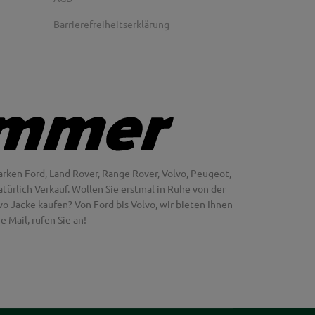
Barrierefreiheitserklärung
rken Ford, Land Rover, Range Rover, Volvo, Peugeot,
türlich Verkauf. Wollen Sie erstmal in Ruhe von der
 Jacke kaufen? Von Ford bis Volvo, wir bieten Ihnen
 Mail, rufen Sie an!