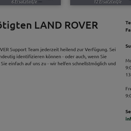
6 Ersatzteil/e
12 Ersatzteil/e
nötigten LAND ROVER
Te
Fa
Su
VER Support Team jederzeit heilend zur Verfügung. Sei
indeutig identifizieren können - oder auch, wenn Sie
Mo
ie einfach auf uns zu - wir helfen schnellstmöglich und
9:
13
Fr
9:
Se
in