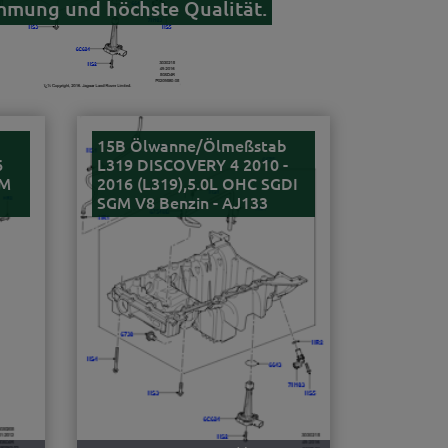
immung und höchste Qualität.
15B Ölwanne/Ölmeßstab
6
L319 DISCOVERY 4 2010 -
GM
2016 (L319),5.0L OHC SGDI
SGM V8 Benzin - AJ133