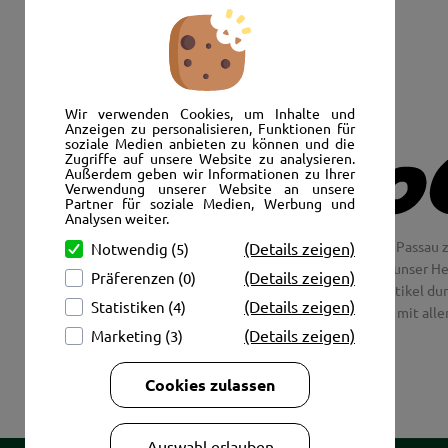
Senden Sie uns eine E-Mail:
info@autoshop-wimmer.de
Wir verwenden Cookies, um Inhalte und
Anzeigen zu personalisieren, Funktionen für
soziale Medien anbieten zu können und die
Zugriffe auf unsere Website zu analysieren.
Außerdem geben wir Informationen zu Ihrer
Verwendung unserer Website an unsere
Partner für soziale Medien, Werbung und
Analysen weiter.
Wir freuen uns, Sie im AutoShop Wimmer in Passau z
(Details zeigen)
Notwendig (5)
Jaguar und Citroen. Hier in Passau schlägt unser H
(Details zeigen)
Präferenzen (0)
Couch aus unsere Räder und Merchandise Artikel dur
(Details zeigen)
Statistiken (4)
tolle Fotos mit all
(Details zeigen)
Marketing (3)
Cookies zulassen
Auswahl erlauben