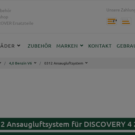
Unsere Zahlung
behör
shop
OVER Ersatzteile
RÄDER
ZUBEHÖR
MARKEN
KONTAKT
GEBRA
4,0 Benzin V6
0312 Ansaugluftsystem
12 Ansaugluftsystem für DISCOVERY 4 