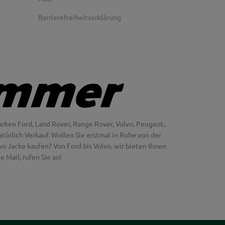
Barrierefreiheitserklärung
rken Ford, Land Rover, Range Rover, Volvo, Peugeot,
türlich Verkauf. Wollen Sie erstmal in Ruhe von der
 Jacke kaufen? Von Ford bis Volvo, wir bieten Ihnen
 Mail, rufen Sie an!