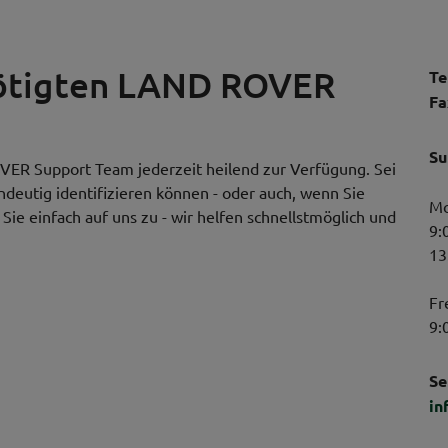
nötigten LAND ROVER
Te
Fa
Su
VER Support Team jederzeit heilend zur Verfügung. Sei
indeutig identifizieren können - oder auch, wenn Sie
Mo
ie einfach auf uns zu - wir helfen schnellstmöglich und
9:
13
Fr
9:
Se
in