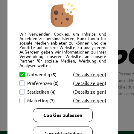
Senden Sie uns eine E-Mail:
info@autoshop-wimmer.de
Wir verwenden Cookies, um Inhalte und
Anzeigen zu personalisieren, Funktionen für
soziale Medien anbieten zu können und die
Zugriffe auf unsere Website zu analysieren.
Außerdem geben wir Informationen zu Ihrer
Verwendung unserer Website an unsere
Partner für soziale Medien, Werbung und
Analysen weiter.
Wir freuen uns, Sie im AutoShop Wimmer in Passau z
(Details zeigen)
Notwendig (5)
Jaguar und Citroen. Hier in Passau schlägt unser H
(Details zeigen)
Präferenzen (0)
Couch aus unsere Räder und Merchandise Artikel dur
(Details zeigen)
Statistiken (4)
tolle Fotos mit all
(Details zeigen)
Marketing (3)
Cookies zulassen
Auswahl erlauben