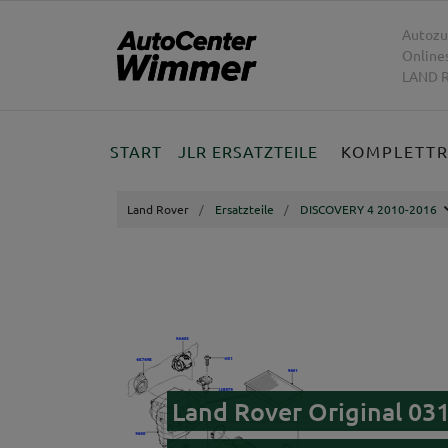
Autozu
Online
LAND R
START
JLR ERSATZTEILE
KOMPLETT
Land Rover
Ersatzteile
DISCOVERY 4 2010-2016
Land Rover Original 03