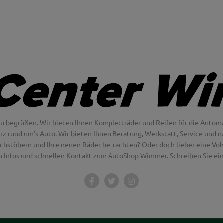
u begrüßen. Wir bieten Ihnen Kompletträder und Reifen für die Automa
erz rund um’s Auto. Wir bieten Ihnen Beratung, Werkstatt, Service und na
chstöbern und Ihre neuen Räder betrachten? Oder doch lieber eine Volvo
en Infos und schnellen Kontakt zum AutoShop Wimmer. Schreiben Sie eine