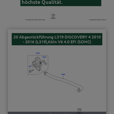
höchste Qualität.
20 Abgasrückführung L319 DISCOVERY 4 2010
- 2016 (L319),Köln V6 4.0 EFI (SOHC)