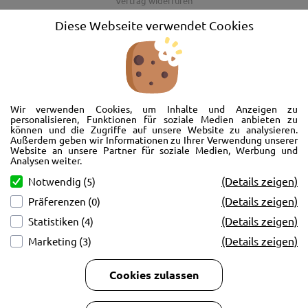
Vertrag widerrufen
AGB
Diese Webseite verwendet Cookies
Barrierefreiheitserklärung
Wir freuen uns, Sie im AutoShop Wimmer in Passau zu begrüßen. Wir
bieten Ihnen Kompletträder und Reifen für die Automarken Ford, Land
Wir verwenden Cookies, um Inhalte und Anzeigen zu
Rover, Range Rover, Volvo, Peugeot, Jaguar und Citroen. Hier in Passau
personalisieren, Funktionen für soziale Medien anbieten zu
können und die Zugriffe auf unsere Website zu analysieren.
schlägt unser Herz rund um’s Auto. Wir bieten Ihnen Beratung,
Außerdem geben wir Informationen zu Ihrer Verwendung unserer
Werkstatt, Service und natürlich Verkauf. Wollen Sie erstmal in Ruhe
Website an unsere Partner für soziale Medien, Werbung und
von der Couch aus unsere Räder und Merchandise Artikel durchstöbern
Analysen weiter.
und Ihre neuen Räder betrachten? Oder doch lieber eine Volvo Jacke
(Details zeigen)
Notwendig (5)
kaufen? Von Ford bis Volvo, wir bieten Ihnen tolle Fotos mit allen Infos
(Details zeigen)
Präferenzen (0)
und schnellen Kontakt zum AutoShop Wimmer. Schreiben Sie eine Mail,
rufen Sie an!
(Details zeigen)
Statistiken (4)
(Details zeigen)
Marketing (3)
Cookies zulassen
Copyright © 2026
AutoCenter Wimmer GmbH & Co KG.