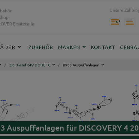
Unsere Zahlung
behör
shop
OVER Ersatzteile
RÄDER
ZUBEHÖR
MARKEN
KONTAKT
GEBRA
3,0 Diesel 24V DOHC TC
0903 Auspuffanlagen
03 Auspuffanlagen für DISCOVERY 4 20