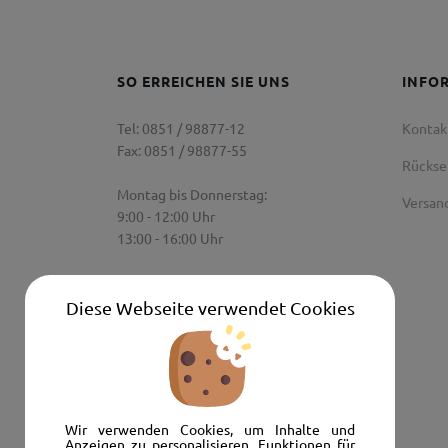
SO ERREICHEN SIE UNS
INFO
Tel: 0851 / 98877-12
Kontak
Fax: 0851 / 98877-55
Rücks
Montag bis Donnerstag:
Versan
9:00 - 12:00 Uhr
13:00 - 16:00 Uhr
Freitag:
9:00 Uhr - 12:00 Uhr
Diese Webseite verwendet Cookies
Senden Sie uns eine E-Mail:
info@autoshop-wimmer.de
Wir verwenden Cookies, um Inhalte und
Anzeigen zu personalisieren, Funktionen für