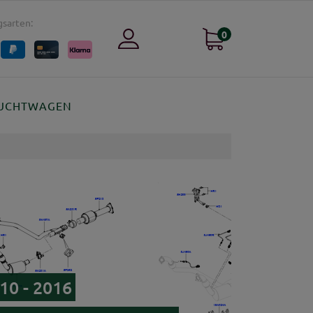
sarten:
0
UCHTWAGEN
10 - 2016