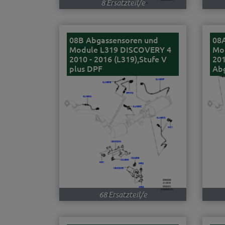
8 Ersatzteil/e
08B Abgassensoren und
08
Module L319 DISCOVERY 4
Mo
2010 - 2016 (L319),Stufe V
201
plus DPF
Ab
68 Ersatzteil/e