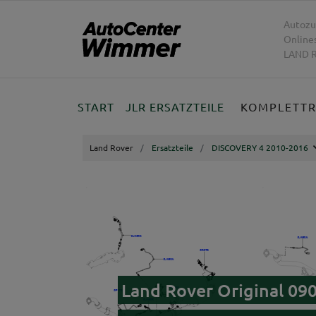
Autozu
Online
LAND R
START
JLR ERSATZTEILE
KOMPLETT
Land Rover
Ersatzteile
DISCOVERY 4 2010-2016
Land Rover Original 09