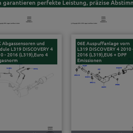
 garantieren perfekte Leistung, präzise Abstim
K Abgassensoren und
06E Auspuffanlage vorn
dule L319 DISCOVERY 4
L319 DISCOVERY 4 2010 
0 - 2016 (L319),Euro 4
2016 (L319),EU6 + DPF
gasnorm
Emissionen