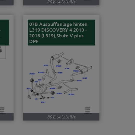
20 Ersatzteil/e
07B Auspuffanlage hinten
-
L319 DISCOVERY 4 2010 -
2016 (L319),Stufe V plus
DPF
80 Ersatzteil/e