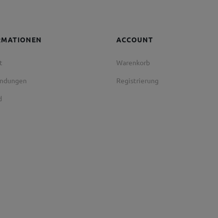
RMATIONEN
ACCOUNT
t
Warenkorb
endungen
Registrierung
d