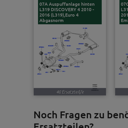
07A Auspuffanlage hinten
07G
L319 DISCOVERY 4 2010 -
L31
2016 (L319),Euro 4
201
Abgasnorm
Emi
40 Ersatzteil/e
Noch Fragen zu be
Ersatzteilen?