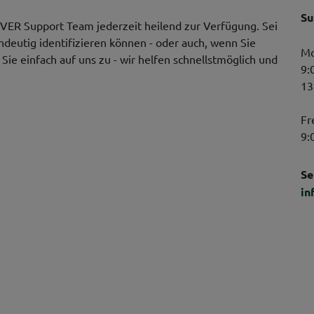
Su
VER Support Team jederzeit heilend zur Verfügung. Sei
indeutig identifizieren können - oder auch, wenn Sie
Mo
ie einfach auf uns zu - wir helfen schnellstmöglich und
9:
13
Fr
9:
Se
in