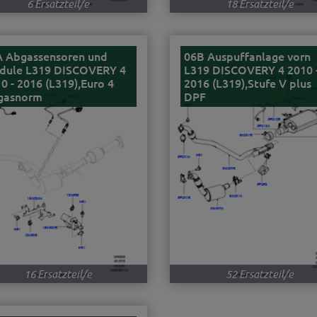
6 Ersatzteil/e
18 Ersatzteil/e
A Abgassensoren und
06B Auspuffanlage vorn
dule L319 DISCOVERY 4
L319 DISCOVERY 4 2010 
0 - 2016 (L319),Euro 4
2016 (L319),Stufe V plus
gasnorm
DPF
16 Ersatzteil/e
52 Ersatzteil/e