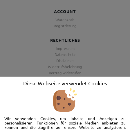
ACCOUNT
Warenkorb
Registrierung
RECHTLICHES
Impressum
Datenschutz
Disclaimer
Widerrufsbelehrung
Vertrag widerrufen
AGB
Diese Webseite verwendet Cookies
Barrierefreiheitserklärung
Wir freuen uns, Sie im AutoShop Wimmer in Passau zu begrüßen. Wir
bieten Ihnen Kompletträder und Reifen für die Automarken Ford, Land
Wir verwenden Cookies, um Inhalte und Anzeigen zu
Rover, Range Rover, Volvo, Peugeot, Jaguar und Citroen. Hier in Passau
personalisieren, Funktionen für soziale Medien anbieten zu
können und die Zugriffe auf unsere Website zu analysieren.
schlägt unser Herz rund um’s Auto. Wir bieten Ihnen Beratung,