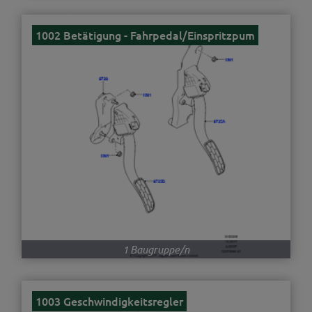
1002 Betätigung - Fahrpedal/Einspritzpum
1 Baugruppe/n
1003 Geschwindigkeitsregler