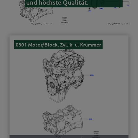
und höchste Qualität.
0301 Motor/Block, Zyl.-k. u. Krümmer