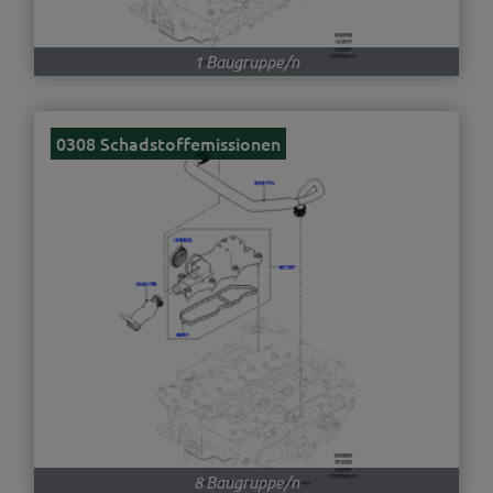
1 Baugruppe/n
0308 Schadstoffemissionen
8 Baugruppe/n