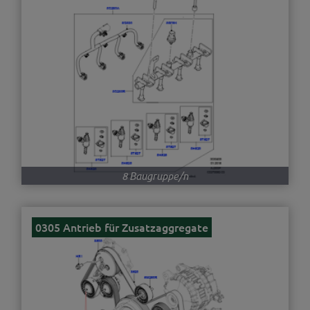
8 Baugruppe/n
0305 Antrieb für Zusatzaggregate