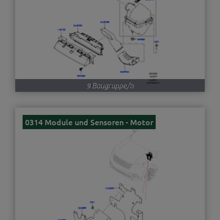
9 Baugruppe/n
0314 Module und Sensoren - Motor