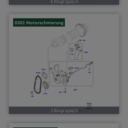
6 Baugruppe/n
0302 Motorschmierung
5 Baugruppe/n