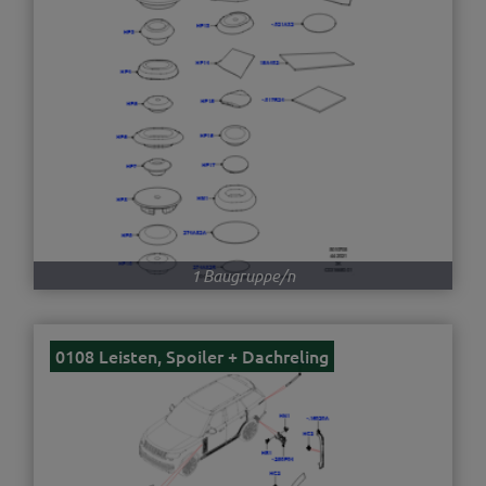
1 Baugruppe/n
0108 Leisten, Spoiler + Dachreling