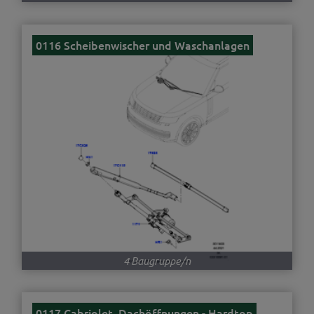
0116 Scheibenwischer und Waschanlagen
4 Baugruppe/n
0117 Cabriolet, Dachöffnungen - Hardtop