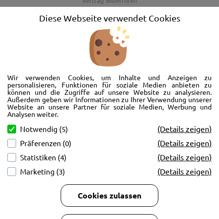
Vertrag widerrufen
AGB
Diese Webseite verwendet Cookies
Barrierefreiheitserklärung
Wir freuen uns, Sie im AutoShop Wimmer in Passau zu begrüßen. Wir
bieten Ihnen Kompletträder und Reifen für die Automarken Ford, Land
Wir verwenden Cookies, um Inhalte und Anzeigen zu
Rover, Range Rover, Volvo, Peugeot, Jaguar und Citroen. Hier in Passau
personalisieren, Funktionen für soziale Medien anbieten zu
können und die Zugriffe auf unsere Website zu analysieren.
schlägt unser Herz rund um’s Auto. Wir bieten Ihnen Beratung,
Außerdem geben wir Informationen zu Ihrer Verwendung unserer
Werkstatt, Service und natürlich Verkauf. Wollen Sie erstmal in Ruhe
Website an unsere Partner für soziale Medien, Werbung und
von der Couch aus unsere Räder und Merchandise Artikel durchstöbern
Analysen weiter.
und Ihre neuen Räder betrachten? Oder doch lieber eine Volvo Jacke
(Details zeigen)
Notwendig (5)
kaufen? Von Ford bis Volvo, wir bieten Ihnen tolle Fotos mit allen Infos
(Details zeigen)
Präferenzen (0)
und schnellen Kontakt zum AutoShop Wimmer. Schreiben Sie eine Mail,
rufen Sie an!
(Details zeigen)
Statistiken (4)
(Details zeigen)
Marketing (3)
Cookies zulassen
Copyright © 2026
AutoCenter Wimmer GmbH & Co KG.