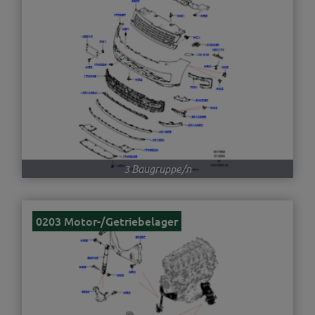
3 Baugruppe/n
0203 Motor-/Getriebelager