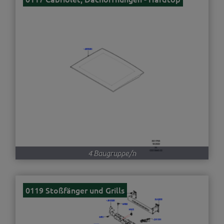
4 Baugruppe/n
0119 Stoßfänger und Grills