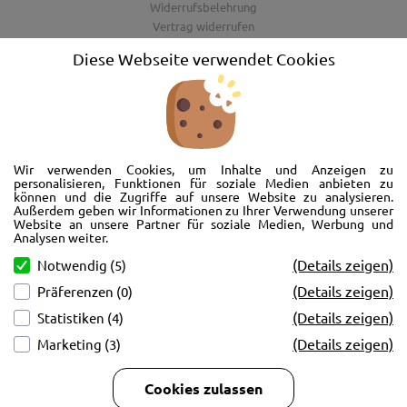
Widerrufsbelehrung
Vertrag widerrufen
AGB
Diese Webseite verwendet Cookies
Barrierefreiheitserklärung
Wir freuen uns, Sie im AutoShop Wimmer in Passau zu begrüßen. Wir
bieten Ihnen Kompletträder und Reifen für die Automarken Ford, Land
Wir verwenden Cookies, um Inhalte und Anzeigen zu
Rover, Range Rover, Volvo, Peugeot, Jaguar und Citroen. Hier in Passau
personalisieren, Funktionen für soziale Medien anbieten zu
können und die Zugriffe auf unsere Website zu analysieren.
schlägt unser Herz rund um’s Auto. Wir bieten Ihnen Beratung,
Außerdem geben wir Informationen zu Ihrer Verwendung unserer
Werkstatt, Service und natürlich Verkauf. Wollen Sie erstmal in Ruhe
Website an unsere Partner für soziale Medien, Werbung und
von der Couch aus unsere Räder und Merchandise Artikel durchstöbern
Analysen weiter.
und Ihre neuen Räder betrachten? Oder doch lieber eine Volvo Jacke
(Details zeigen)
Notwendig (5)
kaufen? Von Ford bis Volvo, wir bieten Ihnen tolle Fotos mit allen Infos
(Details zeigen)
Präferenzen (0)
und schnellen Kontakt zum AutoShop Wimmer. Schreiben Sie eine Mail,
rufen Sie an!
(Details zeigen)
Statistiken (4)
(Details zeigen)
Marketing (3)
Cookies zulassen
Copyright © 2026