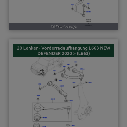
74 Ersatzteil/e
20 Lenker - Vorderradaufhängung L663 NEW
DEFENDER 2020 > (L663)