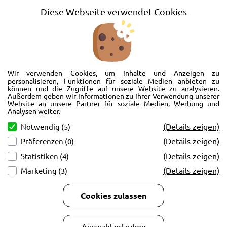
AGB
Diese Webseite verwendet Cookies
Barrierefreiheitserklärung
Wir freuen uns, Sie im AutoShop Wimmer in Passau zu begrüßen. Wir
bieten Ihnen Kompletträder und Reifen für die Automarken Ford, Land
Wir verwenden Cookies, um Inhalte und Anzeigen zu
Rover, Range Rover, Volvo, Peugeot, Jaguar und Citroen. Hier in Passau
personalisieren, Funktionen für soziale Medien anbieten zu
können und die Zugriffe auf unsere Website zu analysieren.
schlägt unser Herz rund um’s Auto. Wir bieten Ihnen Beratung,
Außerdem geben wir Informationen zu Ihrer Verwendung unserer
Werkstatt, Service und natürlich Verkauf. Wollen Sie erstmal in Ruhe
Website an unsere Partner für soziale Medien, Werbung und
von der Couch aus unsere Räder und Merchandise Artikel durchstöbern
Analysen weiter.
und Ihre neuen Räder betrachten? Oder doch lieber eine Volvo Jacke
(Details zeigen)
Notwendig (5)
kaufen? Von Ford bis Volvo, wir bieten Ihnen tolle Fotos mit allen Infos
(Details zeigen)
Präferenzen (0)
und schnellen Kontakt zum AutoShop Wimmer. Schreiben Sie eine Mail,
rufen Sie an!
(Details zeigen)
Statistiken (4)
(Details zeigen)
Marketing (3)
Cookies zulassen
Copyright © 2026
AutoCenter Wimmer GmbH & Co KG.
Auswahl erlauben