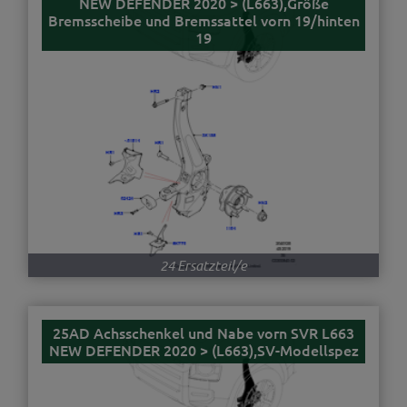
NEW DEFENDER 2020 > (L663),Größe
Bremsscheibe und Bremssattel vorn 19/hinten
19
24 Ersatzteil/e
25AD Achsschenkel und Nabe vorn SVR L663
NEW DEFENDER 2020 > (L663),SV-Modellspez