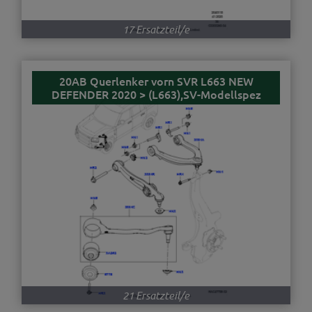
17 Ersatzteil/e
20AB Querlenker vorn SVR L663 NEW
DEFENDER 2020 > (L663),SV-Modellspez
21 Ersatzteil/e