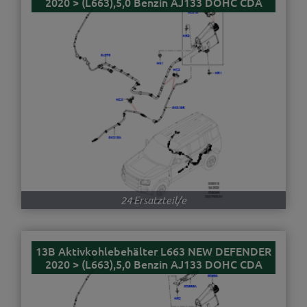
2020 > (L663),5,0 Benzin AJ133 DOHC CDA
24 Ersatzteil/e
13B Aktivkohlebehälter L663 NEW DEFENDER
2020 > (L663),5,0 Benzin AJ133 DOHC CDA