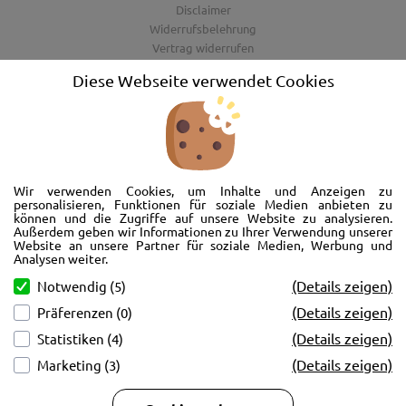
Disclaimer
Widerrufsbelehrung
Vertrag widerrufen
AGB
Diese Webseite verwendet Cookies
Barrierefreiheitserklärung
Wir freuen uns, Sie im AutoShop Wimmer in Passau zu begrüßen. Wir
bieten Ihnen Kompletträder und Reifen für die Automarken Ford, Land
Wir verwenden Cookies, um Inhalte und Anzeigen zu
Rover, Range Rover, Volvo, Peugeot, Jaguar und Citroen. Hier in Passau
personalisieren, Funktionen für soziale Medien anbieten zu
können und die Zugriffe auf unsere Website zu analysieren.
schlägt unser Herz rund um’s Auto. Wir bieten Ihnen Beratung,
Außerdem geben wir Informationen zu Ihrer Verwendung unserer
Werkstatt, Service und natürlich Verkauf. Wollen Sie erstmal in Ruhe
Website an unsere Partner für soziale Medien, Werbung und
von der Couch aus unsere Räder und Merchandise Artikel durchstöbern
Analysen weiter.
und Ihre neuen Räder betrachten? Oder doch lieber eine Volvo Jacke
(Details zeigen)
Notwendig (5)
kaufen? Von Ford bis Volvo, wir bieten Ihnen tolle Fotos mit allen Infos
(Details zeigen)
Präferenzen (0)
und schnellen Kontakt zum AutoShop Wimmer. Schreiben Sie eine Mail,
rufen Sie an!
(Details zeigen)
Statistiken (4)
(Details zeigen)
Marketing (3)