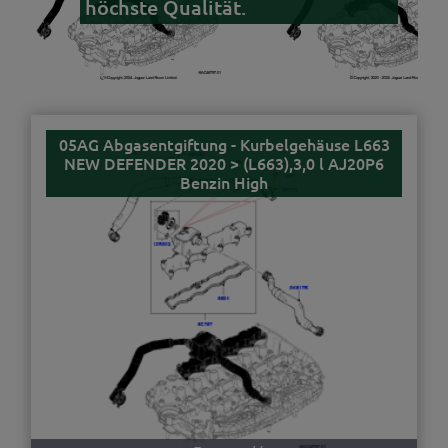
höchste Qualität.
05AG Abgasentgiftung - Kurbelgehäuse L663
NEW DEFENDER 2020 > (L663),3,0 l AJ20P6
Benzin High