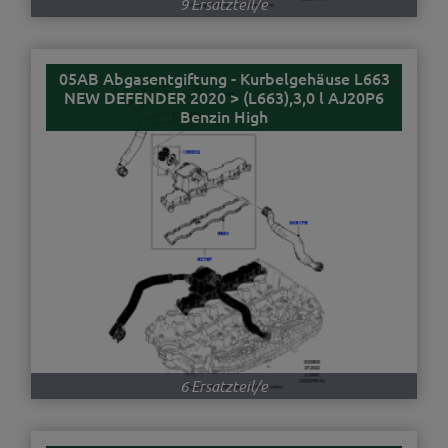
9 Ersatzteil/e
05AB Abgasentgiftung - Kurbelgehäuse L663
NEW DEFENDER 2020 > (L663),3,0 l AJ20P6
Benzin High
6 Ersatzteil/e