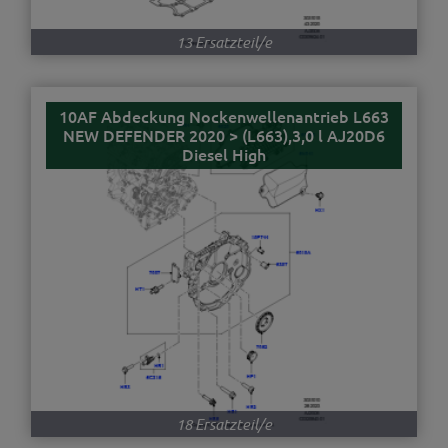
13 Ersatzteil/e
10AF Abdeckung Nockenwellenantrieb L663
NEW DEFENDER 2020 > (L663),3,0 l AJ20D6
Diesel High
18 Ersatzteil/e