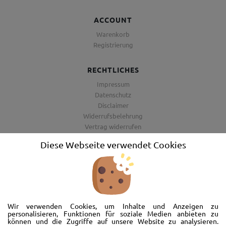
ACCOUNT
Warenkorb
Registrierung
RECHTLICHES
Impressum
Datenschutz
Disclaimer
Widerrufsbelehrung
Vertrag widerrufen
AGB
Diese Webseite verwendet Cookies
Barrierefreiheitserklärung
Wir freuen uns, Sie im AutoShop Wimmer in Passau zu begrüßen. Wir
bieten Ihnen Kompletträder und Reifen für die Automarken Ford, Land
Wir verwenden Cookies, um Inhalte und Anzeigen zu
Rover, Range Rover, Volvo, Peugeot, Jaguar und Citroen. Hier in Passau
personalisieren, Funktionen für soziale Medien anbieten zu
können und die Zugriffe auf unsere Website zu analysieren.
schlägt unser Herz rund um’s Auto. Wir bieten Ihnen Beratung,