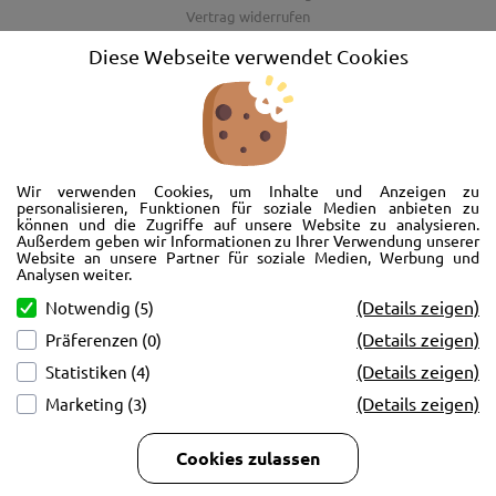
Vertrag widerrufen
AGB
Diese Webseite verwendet Cookies
Barrierefreiheitserklärung
Wir freuen uns, Sie im AutoShop Wimmer in Passau zu begrüßen. Wir
bieten Ihnen Kompletträder und Reifen für die Automarken Ford, Land
Wir verwenden Cookies, um Inhalte und Anzeigen zu
Rover, Range Rover, Volvo, Peugeot, Jaguar und Citroen. Hier in Passau
personalisieren, Funktionen für soziale Medien anbieten zu
können und die Zugriffe auf unsere Website zu analysieren.
schlägt unser Herz rund um’s Auto. Wir bieten Ihnen Beratung,
Außerdem geben wir Informationen zu Ihrer Verwendung unserer
Werkstatt, Service und natürlich Verkauf. Wollen Sie erstmal in Ruhe
Website an unsere Partner für soziale Medien, Werbung und
von der Couch aus unsere Räder und Merchandise Artikel durchstöbern
Analysen weiter.
und Ihre neuen Räder betrachten? Oder doch lieber eine Volvo Jacke
(Details zeigen)
Notwendig (5)
kaufen? Von Ford bis Volvo, wir bieten Ihnen tolle Fotos mit allen Infos
(Details zeigen)
Präferenzen (0)
und schnellen Kontakt zum AutoShop Wimmer. Schreiben Sie eine Mail,
rufen Sie an!
(Details zeigen)
Statistiken (4)
(Details zeigen)
Marketing (3)
Cookies zulassen
Copyright © 2026