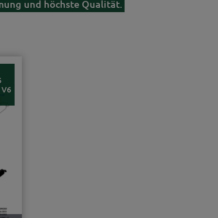
mung und höchste Qualität.
6
 V6