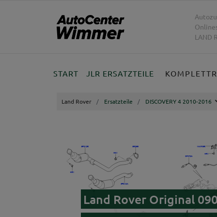
Autozu
Online
LAND R
START
JLR ERSATZTEILE
KOMPLETT
Land Rover
Ersatzteile
DISCOVERY 4 2010-2016
Land Rover Original 09