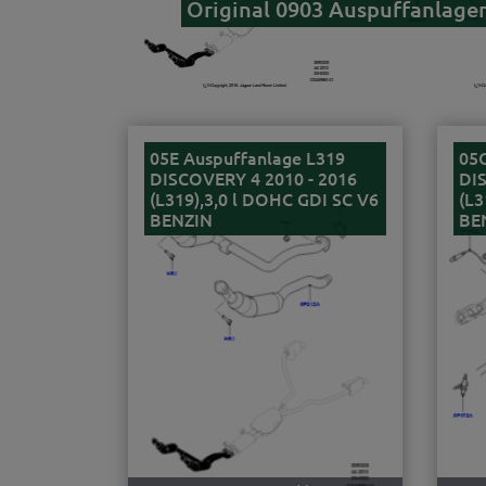
Original 0903 Auspuffanlagen
05E Auspuffanlage L319
05G
DISCOVERY 4 2010 - 2016
DIS
(L319),3,0 l DOHC GDI SC V6
(L3
BENZIN
BE