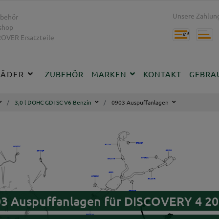
Unsere Zahlung
behör
shop
OVER Ersatzteile
RÄDER
ZUBEHÖR
MARKEN
KONTAKT
GEBRA
3,0 l DOHC GDI SC V6 Benzin
0903 Auspuffanlagen
03 Auspuffanlagen für DISCOVERY 4 20