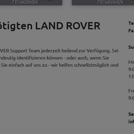
7 Ersatzteil/e
7 Ersatzteil/e
nötigten LAND ROVER
Te
Fa
Su
VER Support Team jederzeit heilend zur Verfügung. Sei
indeutig identifizieren können - oder auch, wenn Sie
Mo
ie einfach auf uns zu - wir helfen schnellstmöglich und
9:
13
Fr
9:
Se
in