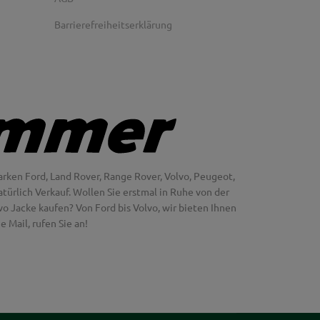
Barrierefreiheitserklärung
rken Ford, Land Rover, Range Rover, Volvo, Peugeot,
türlich Verkauf. Wollen Sie erstmal in Ruhe von der
 Jacke kaufen? Von Ford bis Volvo, wir bieten Ihnen
 Mail, rufen Sie an!