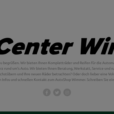
u begrüßen. Wir bieten Ihnen Kompletträder und Reifen für die Automa
erz rund um’s Auto. Wir bieten Ihnen Beratung, Werkstatt, Service und na
chstöbern und Ihre neuen Räder betrachten? Oder doch lieber eine Volvo
en Infos und schnellen Kontakt zum AutoShop Wimmer. Schreiben Sie eine