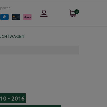
sarten:
0
UCHTWAGEN
10 - 2016