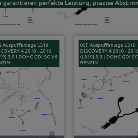
 garantieren perfekte Leistung, präzise Abstim
 Auspuffanlage L319
05F Auspuffanlage L319
COVERY 4 2010 - 2016
DISCOVERY 4 2010 - 201
19),3,0 l DOHC GDI SC V6
(L319),3,0 l DOHC GDI SC
NZIN
BENZIN