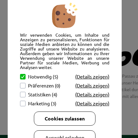
Senden Sie uns eine E-Mail:
info@autoshop-wimmer.de
Wir verwenden Cookies, um Inhalte und
Anzeigen zu personalisieren, Funktionen für
soziale Medien anbieten zu können und die
Zugriffe auf unsere Website zu analysieren.
Außerdem geben wir Informationen zu Ihrer
Verwendung unserer Website an unsere
Partner für soziale Medien, Werbung und
Analysen weiter.
Wir freuen uns, Sie im AutoShop Wimmer in Passau z
(Details zeigen)
Notwendig (5)
Jaguar und Citroen. Hier in Passau schlägt unser H
(Details zeigen)
Präferenzen (0)
Couch aus unsere Räder und Merchandise Artikel dur
(Details zeigen)
Statistiken (4)
tolle Fotos mit all
(Details zeigen)
Marketing (3)
Cookies zulassen
Auswahl erlauben