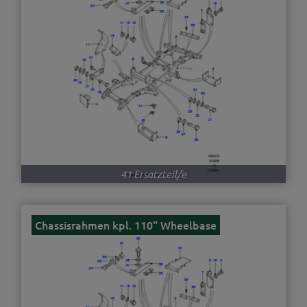
41 Ersatzteil/e
Chassisrahmen kpl. 110" Wheelbase