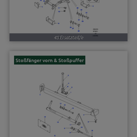
45 Ersatzteil/e
Stoßfänger vorn & Stoßpuffer