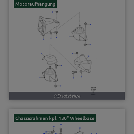
Motoraufhängung
9 Ersatzteil/e
Chassisrahmen kpl. 130" Wheelbase