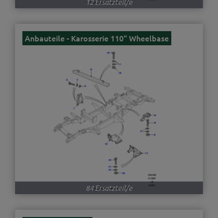
12 Ersatzteil/e
Anbauteile - Karosserie 110" Wheelbase
84 Ersatzteil/e