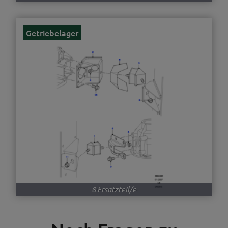
Getriebelager
8 Ersatzteil/e