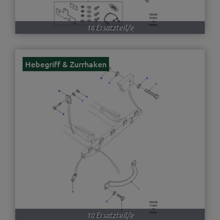
16 Ersatzteil/e
Hebegriff & Zurrhaken
10 Ersatzteil/e