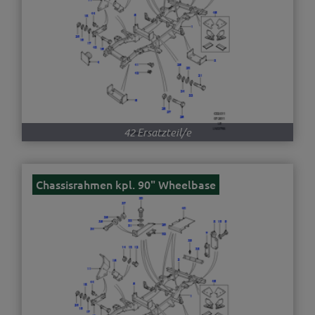
42 Ersatzteil/e
Chassisrahmen kpl. 90" Wheelbase